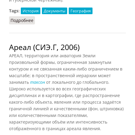
Tags:
История
Документы
География
Подробнее
о Атласы межевые
Ареал (СИЭ.Г, 2006)
АРЕАЛ, территория или акватория Земли
произвольной формы, ограниченная замкнутым
контуром и не связанная каким-либо ограничением в
масштабе; в пространственной иерархии может
занимать
таксон
от локального до глобального.
Широко используется во всех географических
дисциплинах и в картографии, где распространение
какого-либо объекта, явления или процесса задаётся
граничной линией и качественными (фон, штриховка)
или количественными показателями,
характеризующими объём или интенсивность
отображённого в границах ареала явления.