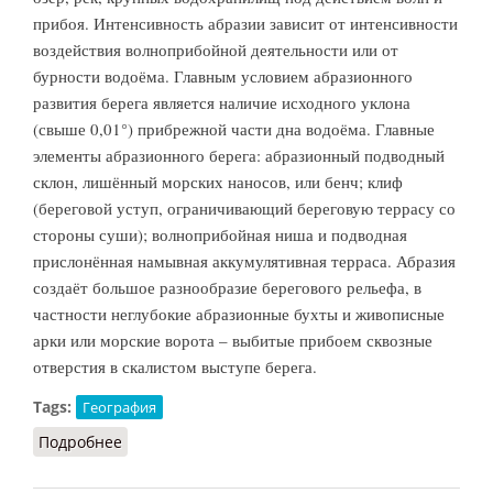
прибоя. Интенсивность абразии зависит от интенсивности
воздействия волноприбойной деятельности или от
бурности водоёма. Главным условием абразионного
развития берега является наличие исходного уклона
(свыше 0,01°) прибрежной части дна водоёма. Главные
элементы абразионного берега: абразионный подводный
склон, лишённый морских наносов, или бенч; клиф
(береговой уступ, ограничивающий береговую террасу со
стороны суши); волноприбойная ниша и подводная
прислонённая намывная аккумулятивная терраса. Абразия
создаёт большое разнообразие берегового рельефа, в
частности неглубокие абразионные бухты и живописные
арки или морские ворота – выбитые прибоем сквозные
отверстия в скалистом выступе берега.
Tags:
География
Подробнее
о Абразия