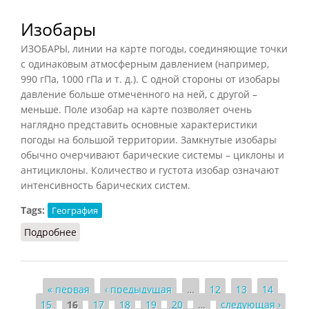
Изобары
ИЗОБАРЫ, линии на карте погоды, соединяющие точки
с одинаковым атмосферным давлением (например,
990 гПа, 1000 гПа и т. д.). С одной стороны от изобары
давление больше отмеченного на ней, с другой –
меньше. Поле изобар на карте позволяет очень
наглядно представить основные характеристики
погоды на большой территории. Замкнутые изобары
обычно очерчивают барические системы – циклоны и
антициклоны. Количество и густота изобар означают
интенсивность барических систем.
Tags:
География
Подробнее
о Изобары
Страницы
« первая
‹ предыдущая
…
12
13
14
15
16
17
18
19
20
…
следующая ›