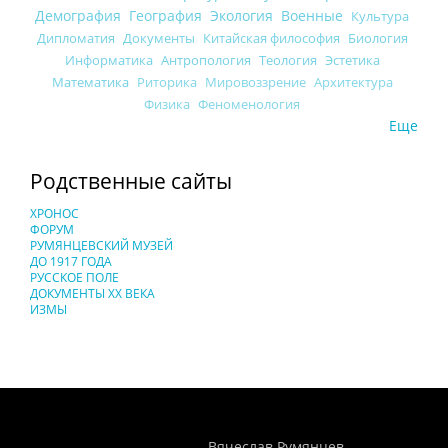
Демография
География
Экология
Военные
Культура
Дипломатия
Документы
Китайская философия
Биология
Информатика
Антропология
Теология
Эстетика
Математика
Риторика
Мировоззрение
Архитектура
Физика
Феноменология
Еще
Родственные сайты
ХРОНОС
ФОРУМ
РУМЯНЦЕВСКИЙ МУЗЕЙ
ДО 1917 ГОДА
РУССКОЕ ПОЛЕ
ДОКУМЕНТЫ XX ВЕКА
ИЗМЫ
Понятия И Категории - Исторический Проект ХРОНОС
WEB-редактор
Вячеслав Румянцев