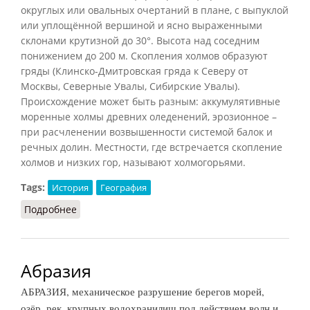
округлых или овальных очертаний в плане, с выпуклой
или уплощённой вершиной и ясно выраженными
склонами крутизной до 30°. Высота над соседним
понижением до 200 м. Скопления холмов образуют
гряды (Клинско-Дмитровская гряда к Северу от
Москвы, Северные Увалы, Сибирские Увалы).
Происхождение может быть разным: аккумулятивные
моренные холмы древних оледенений, эрозионное –
при расчленении возвышенности системой балок и
речных долин. Местности, где встречается скопление
холмов и низких гор, называют холмогорьями.
Tags:
История
География
Подробнее
о Холм
Абразия
АБРАЗИЯ, механическое разрушение берегов морей,
озёр, рек, крупных водохранилищ под действием волн и