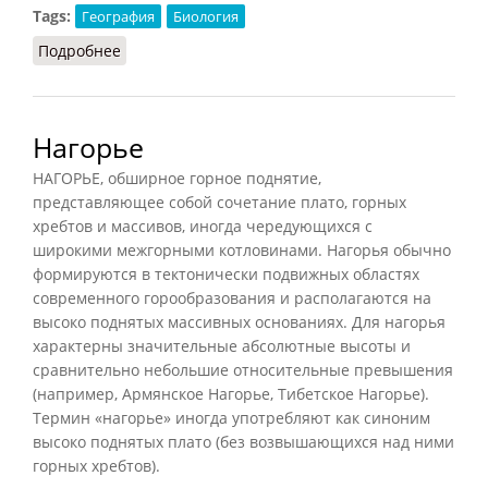
Tags:
География
Биология
Подробнее
о Ареал (СИЭ.Г, 2006)
Нагорье
НАГОРЬЕ, обширное горное поднятие,
представляющее собой сочетание плато, горных
хребтов и массивов, иногда чередующихся с
широкими межгорными котловинами. Нагорья обычно
формируются в тектонически подвижных областях
современного горообразования и располагаются на
высоко поднятых массивных основаниях. Для нагорья
характерны значительные абсолютные высоты и
сравнительно небольшие относительные превышения
(например, Армянское Нагорье, Тибетское Нагорье).
Термин «нагорье» иногда употребляют как синоним
высоко поднятых плато (без возвышающихся над ними
горных хребтов).