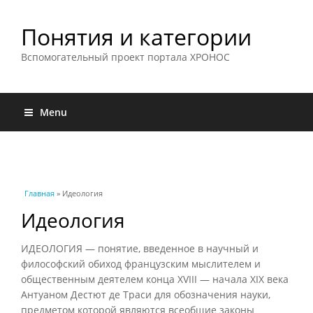
Понятия и категории
Вспомогательный проект портала ХРОНОС
Menu
Вы здесь
Главная
» Идеология
Идеология
ИДЕОЛОГИЯ — понятие, введенное в научный и
философский обиход французским мыслителем и
общественным деятелем конца XVIII — начала XIX века
Антуаном Дестют де Траси для обозначения науки,
предметом которой являются всеобщие законы