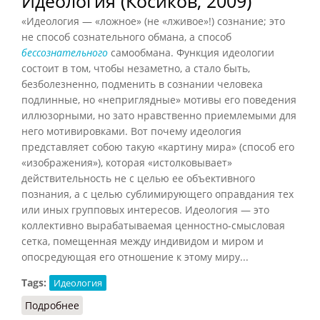
Идеология (Косиков, 2009)
«Идеология — «ложное» (не «лживое»!) сознание; это
не способ сознательного обмана, а способ
бессознательного
самообмана. Функция идеологии
состоит в том, чтобы незаметно, а стало быть,
безболезненно, подменить в сознании человека
подлинные, но «неприглядные» мотивы его поведения
иллюзорными, но зато нравственно приемлемыми для
него мотивировками. Вот почему идеология
представляет собою такую «картину мира» (способ его
«изображения»), которая «истолковывает»
действительность не с целью ее объективного
познания, а с целью сублимирующего оправдания тех
или иных групповых интересов. Идеология — это
коллективно вырабатываемая ценностно-смысловая
сетка, помещенная между индивидом и миром и
опосредующая его отношение к этому миру...
Tags:
Идеология
Подробнее
о Идеология (Косиков, 2009)