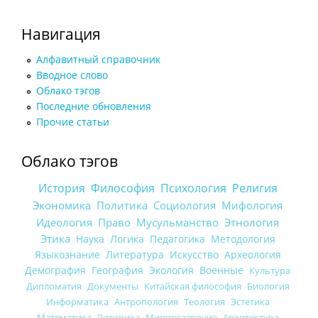
Навигация
Алфавитный справочник
Вводное слово
Облако тэгов
Последние обновления
Прочие статьи
Облако тэгов
История
Философия
Психология
Религия
Экономика
Политика
Социология
Мифология
Идеология
Право
Мусульманство
Этнология
Этика
Наука
Логика
Педагогика
Методология
Языкознание
Литература
Искусство
Археология
Демография
География
Экология
Военные
Культура
Дипломатия
Документы
Китайская философия
Биология
Информатика
Антропология
Теология
Эстетика
Математика
Риторика
Мировоззрение
Архитектура