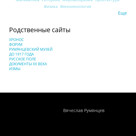
Физика
Феноменология
Еще
Родственные сайты
ХРОНОС
ФОРУМ
РУМЯНЦЕВСКИЙ МУЗЕЙ
ДО 1917 ГОДА
РУССКОЕ ПОЛЕ
ДОКУМЕНТЫ XX ВЕКА
ИЗМЫ
Понятия И Категории - Исторический Проект ХРОНОС
WEB-редактор
Вячеслав Румянцев