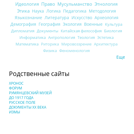
Идеология
Право
Мусульманство
Этнология
Этика
Наука
Логика
Педагогика
Методология
Языкознание
Литература
Искусство
Археология
Демография
География
Экология
Военные
Культура
Дипломатия
Документы
Китайская философия
Биология
Информатика
Антропология
Теология
Эстетика
Математика
Риторика
Мировоззрение
Архитектура
Физика
Феноменология
Еще
Родственные сайты
ХРОНОС
ФОРУМ
РУМЯНЦЕВСКИЙ МУЗЕЙ
ДО 1917 ГОДА
РУССКОЕ ПОЛЕ
ДОКУМЕНТЫ XX ВЕКА
ИЗМЫ