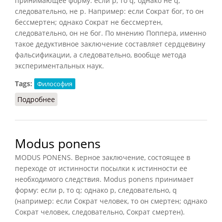
принимающее форму: если р, то q; однако не q,
следовательно, не р. Например: если Сократ бог, то он
бессмертен; однако Сократ не бессмертен,
следовательно, он не бог. По мнению Поппера, именно
такое дедуктивное заключение составляет сердцевину
фальсификации, а следовательно, вообще метода
экспериментальных наук.
Tags:
Философия
Подробнее
о Modus tollens
Modus ponens
MODUS PONENS. Верное заключение, состоящее в
переходе от истинности посылки к истинности ее
необходимого следствия. Modus ponens принимает
форму: если р, то q; однако р, следовательно, q
(например: если Сократ человек, то он смертен; однако
Сократ человек, следовательно, Сократ смертен).