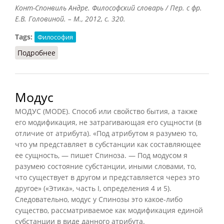
Конт-Спонвиль Андре. Философский словарь / Пер. с фр.
Е.В. Головиной. – М., 2012, с. 320.
Tags:
Философия
Подробнее
о Modus ponens
Модус
МОДУС (MODE). Способ или свойство бытия, а также
его модификация, не затрагивающая его сущности (в
отличие от атрибута). «Под атрибутом я разумею то,
что ум представляет в субстанции как составляющее
ее сущность, — пишет Спиноза. — Под модусом я
разумею состояние субстанции, иными словами, то,
что существует в другом и представляется через это
другое» («Этика», часть I, определения 4 и 5).
Следовательно, модус у Спинозы это какое-либо
существо, рассматриваемое как модификация единой
субстанции в виде данного атрибута.