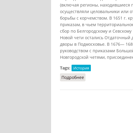
(включая регионы, находившиеся п
осуществляли целовальники или от
борьбы с корчемством. В 1651 г. 
приказам, в чьем территориальном
сбор по Белгородскому и Севскому
Новой чети остались Отдаточный 
дворы в Подмосковье. В 1676— 168
руководством с приказами Большой
Новгородской четями, присоединен
Tags:
История
Подробнее
о Кабацкий приказ