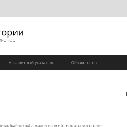
гории
 ХРОНОС
Алфавитный указатель
Облако тэгов
йных (кабацких) доходов на всей территории страны