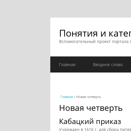
Понятия и кате
Вспомогательный проект портала
Главная
Вводное слово
Вы здесь
Главная
» Новая четверть
Новая четверть
Кабацкий приказ
Учрежден в 1616 г. для сбора пите