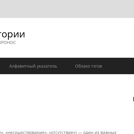
гории
 ХРОНОС
Алфавитный указатель
Облако тэгов
», «несуществование», «отсутствие») — один из важных