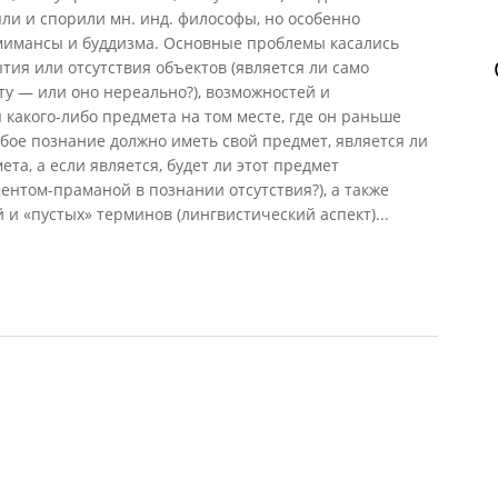
ли и спорили мн. инд. философы, но особенно
 мимансы
и
буддизма
. Основные проблемы касались
ытия или отсутствия объектов (является ли само
у — или оно нереально?), возможностей и
 какого-либо предмета на том месте, где он раньше
юбое познание должно иметь свой предмет, является ли
та, а если является, будет ли этот предмет
ентом-праманой в познании отсутствия?), а также
и «пустых» терминов (лингвистический аспект)...