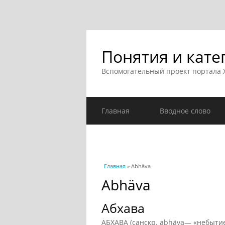
Понятия и кате
Вспомогательный проект портала
Главная
Вводное слово
Вы здесь
Главная
» Abhäva
Abhäva
Абхава
АБХАВА (санскр. abhäva— «небытие