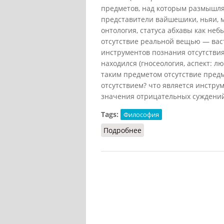
предметов, над которым размышля
представители
вайшешики, ньяи,
онтология, статуса абхавы как неб
отсутствие реальной вещью — васт
инструментов познания отсутствия
находился (гносеология, аспект: л
таким предметом отсутствие предме
отсутствием? что является инструм
значения отрицательных суждений 
Tags:
Философия
Подробнее
о Абхава