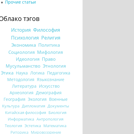
Прочие статьи
Облако тэгов
История
Философия
Психология
Религия
Экономика
Политика
Социология
Мифология
Идеология
Право
Мусульманство
Этнология
Этика
Наука
Логика
Педагогика
Методология
Языкознание
Литература
Искусство
Археология
Демография
География
Экология
Военные
Культура
Дипломатия
Документы
Китайская философия
Биология
Информатика
Антропология
Теология
Эстетика
Математика
Риторика
Мировоззрение