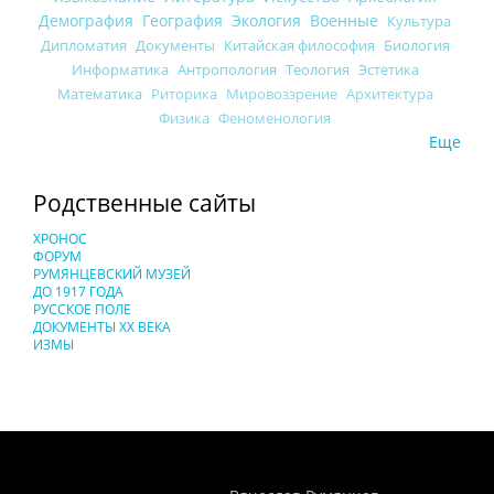
Демография
География
Экология
Военные
Культура
Дипломатия
Документы
Китайская философия
Биология
Информатика
Антропология
Теология
Эстетика
Математика
Риторика
Мировоззрение
Архитектура
Физика
Феноменология
Еще
Родственные сайты
ХРОНОС
ФОРУМ
РУМЯНЦЕВСКИЙ МУЗЕЙ
ДО 1917 ГОДА
РУССКОЕ ПОЛЕ
ДОКУМЕНТЫ XX ВЕКА
ИЗМЫ
Понятия И Категории - Исторический Проект ХРОНОС