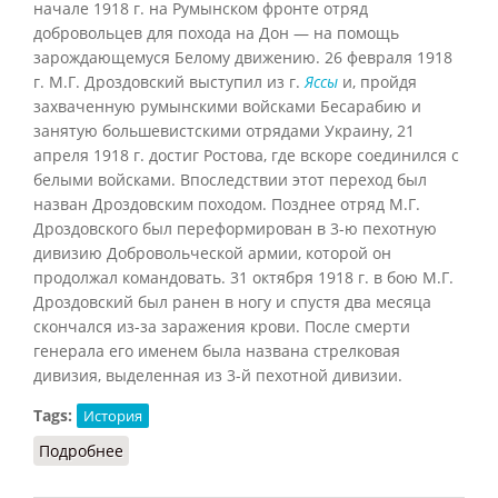
начале 1918 г. на Румынском фронте отряд
добровольцев для похода на Дон — на помощь
зарождающемуся Белому движению. 26 февраля 1918
г. М.Г. Дроздовский выступил из г.
Яссы
и, пройдя
захваченную румынскими войсками Бесарабию и
занятую большевистскими отрядами Украину, 21
апреля 1918 г. достиг Ростова, где вскоре соединился с
белыми войсками. Впоследствии этот переход был
назван Дроздовским походом. Позднее отряд М.Г.
Дроздовского был переформирован в 3-ю пехотную
дивизию Добровольческой армии, которой он
продолжал командовать. 31 октября 1918 г. в бою М.Г.
Дроздовский был ранен в ногу и спустя два месяца
скончался из-за заражения крови. После смерти
генерала его именем была названа стрелковая
дивизия, выделенная из 3-й пехотной дивизии.
Tags:
История
Подробнее
о Дроздовцы