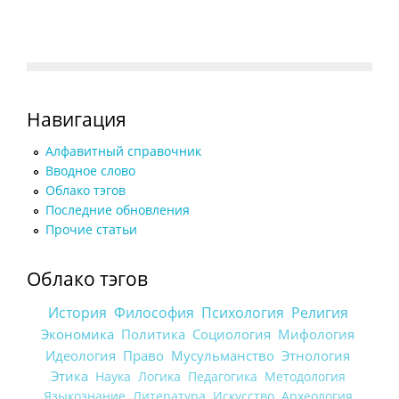
Навигация
Алфавитный справочник
Вводное слово
Облако тэгов
Последние обновления
Прочие статьи
Облако тэгов
История
Философия
Психология
Религия
Экономика
Политика
Социология
Мифология
Идеология
Право
Мусульманство
Этнология
Этика
Наука
Логика
Педагогика
Методология
Языкознание
Литература
Искусство
Археология