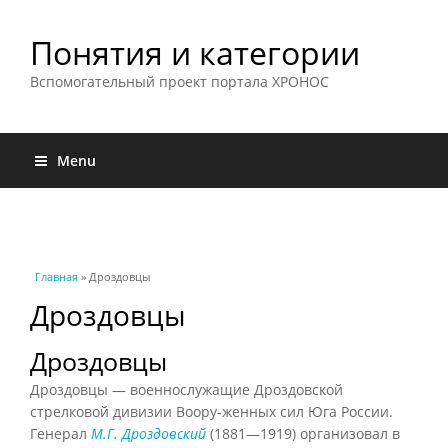
Понятия и категории
Вспомогательный проект портала ХРОНОС
Menu
Вы здесь
Главная
» Дроздовцы
Дроздовцы
Дроздовцы
Дроздовцы — военнослужащие Дроздовской
стрелковой дивизии Воору-женных сил Юга России.
Генерал
М.Г. Дроздовский
(1881—1919) организовал в