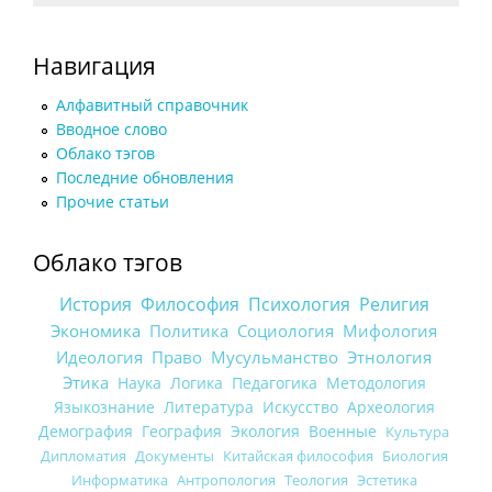
Навигация
Алфавитный справочник
Вводное слово
Облако тэгов
Последние обновления
Прочие статьи
Облако тэгов
История
Философия
Психология
Религия
Экономика
Политика
Социология
Мифология
Идеология
Право
Мусульманство
Этнология
Этика
Наука
Логика
Педагогика
Методология
Языкознание
Литература
Искусство
Археология
Демография
География
Экология
Военные
Культура
Дипломатия
Документы
Китайская философия
Биология
Информатика
Антропология
Теология
Эстетика