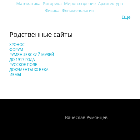
Математика
Риторика
Мировоззрение
Архитектура
Физика
Феноменология
Еще
Родственные сайты
ХРОНОС
ФОРУМ
РУМЯНЦЕВСКИЙ МУЗЕЙ
ДО 1917 ГОДА
РУССКОЕ ПОЛЕ
ДОКУМЕНТЫ XX ВЕКА
ИЗМЫ
Понятия И Категории - Исторический Проект ХРОНОС
WEB-редактор
Вячеслав Румянцев