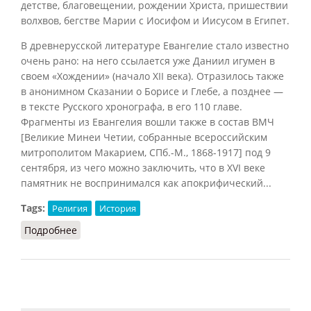
детстве, благовещении, рождении Христа, пришествии
волхвов, бегстве Марии с Иосифом и Иисусом в
Египет
.
В древнерусской литературе Евангелие стало известно
очень рано: на него ссылается уже Даниил игумен в
своем «Хождении» (начало XII века). Отразилось также
в анонимном Сказании о Борисе и Глебе, а позднее —
в тексте Русского хронографа, в его 110 главе.
Фрагменты из Евангелия вошли также в состав ВМЧ
[
Великие Минеи Четии, собранные всероссийским
митрополитом Макарием, СПб.-М., 1868-1917
] под 9
сентября, из чего можно заключить, что в XVI веке
памятник не воспринимался как апокрифический...
Tags:
Религия
История
Подробнее
о Евангелие Иакова