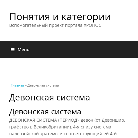
Понятия и категории
Вспомогательный проект портала ХРОНОС
Menu
Вы здесь
Главная
» Девонская система
Девонская система
Девонская система
ДЕВОНСКАЯ СИСТЕМА (ПЕРИОД), девон (от Девоншир,
графство в Великобритании), 4-я снизу система
палеозойской эратемы и соответствующий ей 4-й