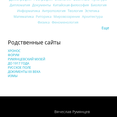
Дипломатия
Документы
Китайская философия
Биология
Информатика
Антропология
Теология
Эстетика
Математика
Риторика
Мировоззрение
Архитектура
Физика
Феноменология
Еще
Родственные сайты
ХРОНОС
ФОРУМ
РУМЯНЦЕВСКИЙ МУЗЕЙ
ДО 1917 ГОДА
РУССКОЕ ПОЛЕ
ДОКУМЕНТЫ XX ВЕКА
ИЗМЫ
Понятия И Категории - Исторический Проект ХРОНОС
WEB-редактор
Вячеслав Румянцев