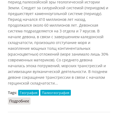
период палеозойской эры геологической истории
Земли. Следует за силурийской системой (периодом) и
предшествует каменноугольной системе (периоду).
Период начался 410 миллионов лет назад,
продолжался около 60 миллионов лет. Девонская
система подразделяется на 3 отдела и 7 ярусов. В
начале девона, в связи с завершением каледонской
складчатости, произошло отступание моря и
накопление мощных толщ континентальных
(красноцветных) отложений (море занимало лишь 30%
современных материков). Со среднего девона
началась эпоха погружений, морских трансгрессий и
активизации вулканической деятельности. В позднем
девоне сокращение трансгрессии в связи с началом
герцинской складчатости...
Tags:
География
Палеогеография
Подробнее
о Девонская система