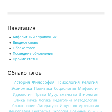
Навигация
Алфавитный справочник
Вводное слово
Облако тэгов
Последние обновления
Прочие статьи
Облако тэгов
История
Философия
Психология
Религия
Экономика
Политика
Социология
Мифология
Идеология
Право
Мусульманство
Этнология
Этика
Наука
Логика
Педагогика
Методология
Языкознание
Литература
Искусство
Археология
Демография
География
Экология
Военные
Культура