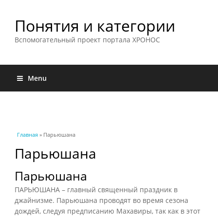
Понятия и категории
Вспомогательный проект портала ХРОНОС
Menu
Вы здесь
Главная
» Парьюшана
Парьюшана
Парьюшана
ПАРЬЮШАНА – главный священный праздник в
джайнизме. Парьюшана проводят во время сезона
дождей, следуя предписанию Махавиры, так как в этот