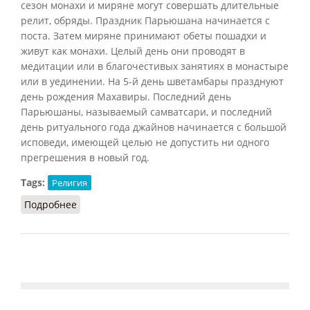
сезон монахи и миряне могут совершать длительные
релит, обряды. Праздник Парьюшана начинается с
поста. Затем миряне принимают обеты пошадхи и
живут как монахи. Целый день они проводят в
медитации или в благочестивых занятиях в монастыре
или в уединении. На 5-й день шветамбары празднуют
день рождения Махавиры. Последний день
Парьюшаны, называемый самватсари, и последний
день ритуального года джайнов начинается с большой
исповеди, имеющей целью не допустить ни одного
прегрешения в новый год.
Tags:
Религия
Подробнее
о Парьюшана