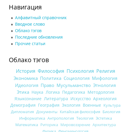
Навигация
Алфавитный справочник
Вводное слово
Облако тэгов
Последние обновления
Прочие статьи
Облако тэгов
История
Философия
Психология
Религия
Экономика
Политика
Социология
Мифология
Идеология
Право
Мусульманство
Этнология
Этика
Наука
Логика
Педагогика
Методология
Языкознание
Литература
Искусство
Археология
Демография
География
Экология
Военные
Культура
Дипломатия
Документы
Китайская философия
Биология
Информатика
Антропология
Теология
Эстетика
Математика
Риторика
Мировоззрение
Архитектура
Физика
Феноменология