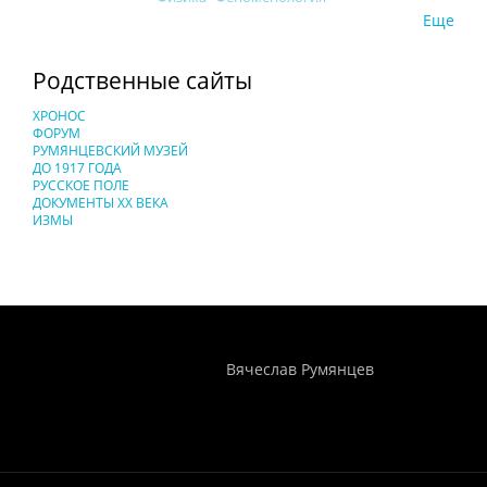
Еще
Родственные сайты
ХРОНОС
ФОРУМ
РУМЯНЦЕВСКИЙ МУЗЕЙ
ДО 1917 ГОДА
РУССКОЕ ПОЛЕ
ДОКУМЕНТЫ XX ВЕКА
ИЗМЫ
Понятия И Категории - Исторический Проект ХРОНОС
WEB-редактор
Вячеслав Румянцев