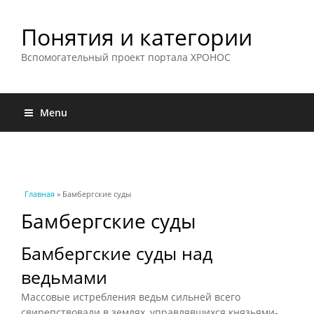
Понятия и категории
Вспомогательный проект портала ХРОНОС
Menu
Вы здесь
Главная
» Бамбергские суды
Бамбергские суды
Бамбергские суды над
ведьмами
Массовые истребления ведьм сильней всего
свирепствовали в землях, управлявшихся князьями-