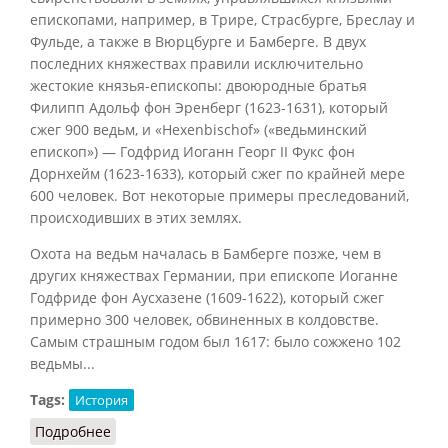
епископами, например, в Трире, Страсбурге, Бреслау и
Фульде, а также в Вюрцбурге и Бамберге. В двух
последних княжествах правили исключительно
жестокие князья-епископы: двоюродные братья
Филипп Адольф фон Эренберг (1623-1631), который
сжег 900 ведьм, и «Hexenbischof» («ведьминский
епископ») — Годфрид Иоганн Георг II Фукс фон
Дорнхейм (1623-1633), который сжег по крайней мере
600 человек. Вот некоторые примеры преследований,
происходивших в этих землях.
Охота на ведьм началась в Бамберге позже, чем в
других княжествах Германии, при епископе Иоганне
Годфриде фон Аусхазене (1609-1622), который сжег
примерно 300 человек, обвиненных в колдовстве.
Самым страшным годом был 1617: было сожжено 102
ведьмы...
Tags:
История
Подробнее
о Бамбергские суды над ведьмами