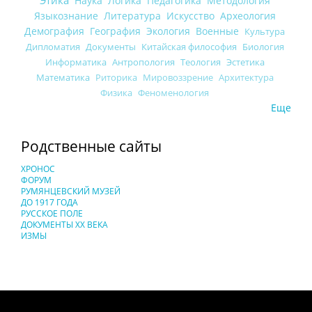
Наука
Логика
Педагогика
Методология
Языкознание
Литература
Искусство
Археология
Демография
География
Экология
Военные
Культура
Дипломатия
Документы
Китайская философия
Биология
Информатика
Антропология
Теология
Эстетика
Математика
Риторика
Мировоззрение
Архитектура
Физика
Феноменология
Еще
Родственные сайты
ХРОНОС
ФОРУМ
РУМЯНЦЕВСКИЙ МУЗЕЙ
ДО 1917 ГОДА
РУССКОЕ ПОЛЕ
ДОКУМЕНТЫ XX ВЕКА
ИЗМЫ