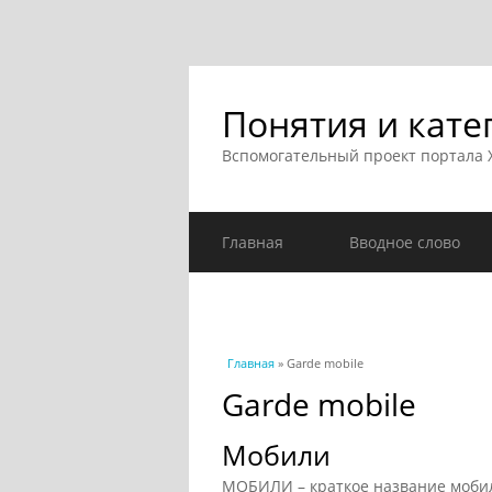
Понятия и кате
Вспомогательный проект портала
Главная
Вводное слово
Вы здесь
Главная
» Garde mobile
Garde mobile
Мобили
МОБИЛИ – краткое название мобиль