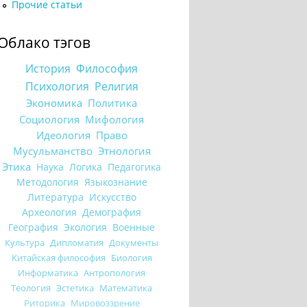
Прочие статьи
Облако тэгов
История
Философия
Психология
Религия
Экономика
Политика
Социология
Мифология
Идеология
Право
Мусульманство
Этнология
Этика
Наука
Логика
Педагогика
Методология
Языкознание
Литература
Искусство
Археология
Демография
География
Экология
Военные
Культура
Дипломатия
Документы
Китайская философия
Биология
Информатика
Антропология
Теология
Эстетика
Математика
Риторика
Мировоззрение