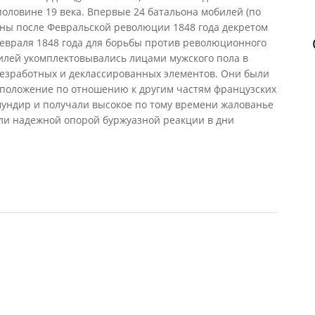
оловине 19 века. Впервые 24 батальона мобилей (по
аны после Февральской революции 1848 года декретом
февраля 1848 года для борьбы против революционного
илей укомплектовывались лицами мужского пола в
а безработных и деклассированных элементов. Они были
положение по отношению к другим частям французских
мундир и получали высокое по тому времени жалованье
жили надежной опорой буржуазной реакции в дни