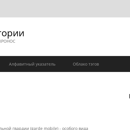
гории
 ХРОНОС
Алфавитный указатель
Облако тэгов
ной гвардии (garde mobile) - особого вида