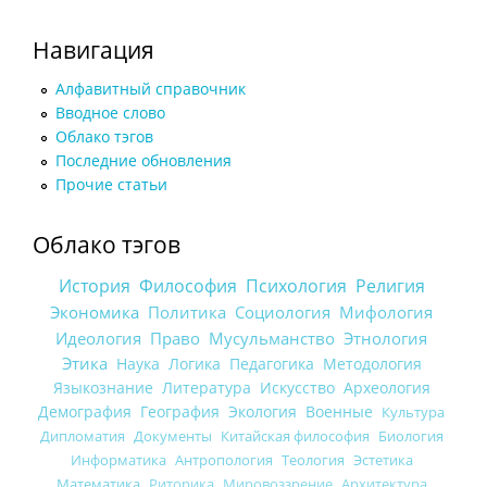
Навигация
Алфавитный справочник
Вводное слово
Облако тэгов
Последние обновления
Прочие статьи
Облако тэгов
История
Философия
Психология
Религия
Экономика
Политика
Социология
Мифология
Идеология
Право
Мусульманство
Этнология
Этика
Наука
Логика
Педагогика
Методология
Языкознание
Литература
Искусство
Археология
Демография
География
Экология
Военные
Культура
Дипломатия
Документы
Китайская философия
Биология
Информатика
Антропология
Теология
Эстетика
Математика
Риторика
Мировоззрение
Архитектура