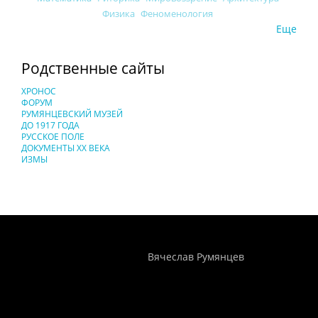
Физика
Феноменология
Еще
Родственные сайты
ХРОНОС
ФОРУМ
РУМЯНЦЕВСКИЙ МУЗЕЙ
ДО 1917 ГОДА
РУССКОЕ ПОЛЕ
ДОКУМЕНТЫ XX ВЕКА
ИЗМЫ
Понятия И Категории - Исторический Проект ХРОНОС
WEB-редактор
Вячеслав Румянцев