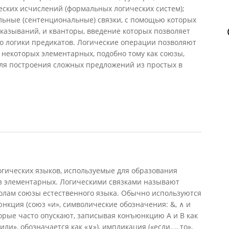
ких исчислений (формальных логических систем);
ьные (сентенциональные) связки, с помощью которых
казываний, и кванторы, введение которых позволяет
о логики предикатов. Логические операции позволяют
некоторых элементарных, подобно тому как союзы,
для построения сложных предложений из простых в
и
ических языков, используемые для образования
з элементарных. Логическими связками называют
олам союзы естественного языка. Обычно используются
юнкция (союз «и», символические обозначения: &, ∧ и
торые часто опускают, записывая конъюнкцию А и В как
ли», обозначается как «∨»), импликация («если..., то»,