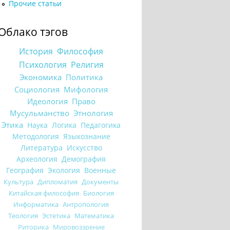
Прочие статьи
Облако тэгов
История
Философия
Психология
Религия
Экономика
Политика
Социология
Мифология
Идеология
Право
Мусульманство
Этнология
Этика
Наука
Логика
Педагогика
Методология
Языкознание
Литература
Искусство
Археология
Демография
География
Экология
Военные
Культура
Дипломатия
Документы
Китайская философия
Биология
Информатика
Антропология
Теология
Эстетика
Математика
Риторика
Мировоззрение