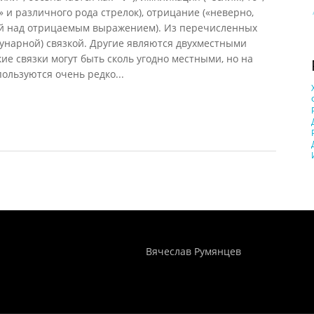
 и различного рода стрелок), отрицание («неверно,
ертой над отрицаемым выражением). Из перечисленных
унарной) связкой. Другие являются двухместными
ие связки могут быть сколь угодно местными, но на
ользуются очень редко...
Понятия И Категории - Исторический Проект ХРОНОС
WEB-редактор
Вячеслав Румянцев