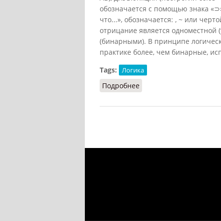
обозначается с помощью знака «⊃»
что...», обозначается: , ~ или ч
отрицание является одноместной (
(бинарными). В принципе логическ
практике более, чем бинарные, исп
Tags:
Логика
Подробнее
о Логические связки