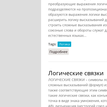
преобразующие выражения логичес
подразделяются на пропозиционал
образуются выражения логики выс
расширить логику высказываний д
строить сложные высказывания из 
союзные слова и обороты служат 
естественных языках...
Tags:
Логика
Подробнее
о Логические операци
Логические связки
ЛОГИЧЕСКИЕ СВЯЗКИ – символы лог
сложных высказываний (формул) и
также соответствующие этим симв
такие логические связки, как конъ
точка в виде знака умножения, ко
AB), дизъюнкция (нестрогий союз «и