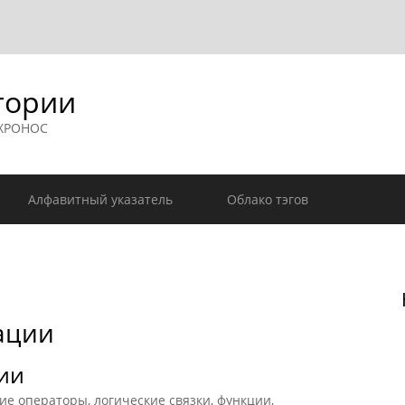
гории
 ХРОНОС
Алфавитный указатель
Облако тэгов
ации
ии
 операторы, логические связки, функции,