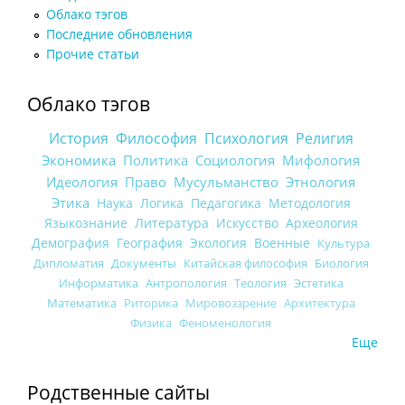
Облако тэгов
Последние обновления
Прочие статьи
Облако тэгов
История
Философия
Психология
Религия
Экономика
Политика
Социология
Мифология
Идеология
Право
Мусульманство
Этнология
Этика
Наука
Логика
Педагогика
Методология
Языкознание
Литература
Искусство
Археология
Демография
География
Экология
Военные
Культура
Дипломатия
Документы
Китайская философия
Биология
Информатика
Антропология
Теология
Эстетика
Математика
Риторика
Мировоззрение
Архитектура
Физика
Феноменология
Еще
Родственные сайты