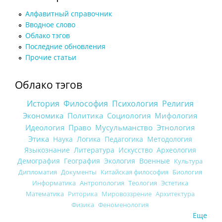
Алфавитный справочник
Вводное слово
Облако тэгов
Последние обновления
Прочие статьи
Облако тэгов
История
Философия
Психология
Религия
Экономика
Политика
Социология
Мифология
Идеология
Право
Мусульманство
Этнология
Этика
Наука
Логика
Педагогика
Методология
Языкознание
Литература
Искусство
Археология
Демография
География
Экология
Военные
Культура
Дипломатия
Документы
Китайская философия
Биология
Информатика
Антропология
Теология
Эстетика
Математика
Риторика
Мировоззрение
Архитектура
Физика
Феноменология
Еще