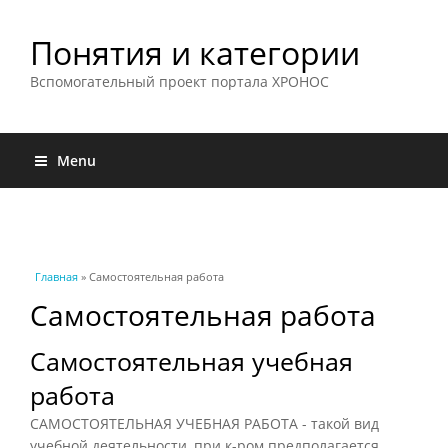
Понятия и категории
Вспомогательный проект портала ХРОНОС
Menu
Вы здесь
Главная
» Самостоятельная работа
Самостоятельная работа
Самостоятельная учебная
работа
САМОСТОЯТЕЛЬНАЯ УЧЕБНАЯ РАБОТА - такой вид
учебной деятельности, при к-ром предполагается