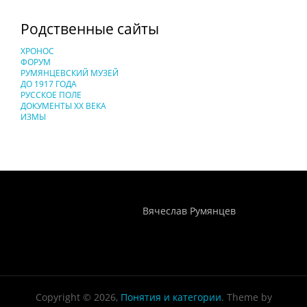
Родственные сайты
ХРОНОС
ФОРУМ
РУМЯНЦЕВСКИЙ МУЗЕЙ
ДО 1917 ГОДА
РУССКОЕ ПОЛЕ
ДОКУМЕНТЫ XX ВЕКА
ИЗМЫ
Понятия И Категории - Исторический Проект ХРОНОС
WEB-редактор
Вячеслав Румянцев
Copyright © 2026,
Понятия и категории
. Theme by