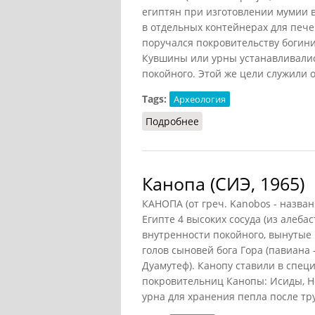
египтян при изготовлении мумии 
в отдельных контейнерах для пече
поручался покровительству богини
Кувшины или урны устанавливалис
покойного. Этой же цели служили 
Tags:
Археология
Подробнее
о Канопа
Канопа (СИЭ, 1965)
КАНОПА (от греч. Kanobos - назва
Египте 4 высоких сосуда (из алебас
внутренности покойного, вынутые
голов сыновей бога Гора (павиана -
Дуамутеф). Канопу ставили в спе
покровительниц Канопы: Исиды, Н
урна для хранения пепла после т