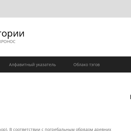
гории
 ХРОНОС
Алфавитный указатель
Облако тэгов
anop). В соответствии с погребальным обрядом древних