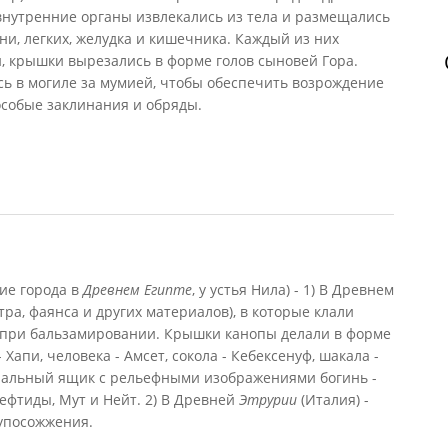
внутренние органы извлекались из тела и размещались
ни, легких, желудка и кишечника. Каждый из них
, крышки вырезались в форме голов сыновей Гора.
ь в могиле за мумией, чтобы обеспечить возрождение
особые заклинания и обряды.
ние города в
Древнем Египте
, у устья Нила) - 1) В Древнем
тра, фаянса и других материалов), в которые клали
 при бальзамировании. Крышки канопы делали в форме
 Хапи, человека - Амсет, сокола - Кебексенуф, шакала -
циальный ящик с рельефными изображениями богинь -
ефтиды, Мут и Нейт. 2) В Древней
Этрурии
(Италия) -
рупосожжения.