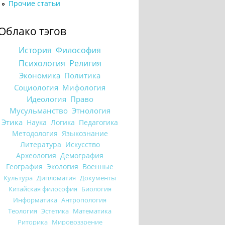
Прочие статьи
Облако тэгов
История
Философия
Психология
Религия
Экономика
Политика
Социология
Мифология
Идеология
Право
Мусульманство
Этнология
Этика
Наука
Логика
Педагогика
Методология
Языкознание
Литература
Искусство
Археология
Демография
География
Экология
Военные
Культура
Дипломатия
Документы
Китайская философия
Биология
Информатика
Антропология
Теология
Эстетика
Математика
Риторика
Мировоззрение