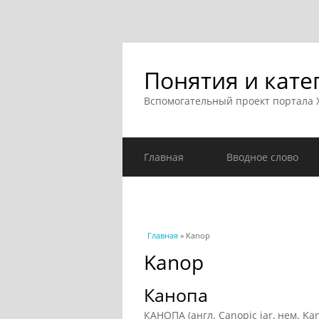
Понятия и кате
Вспомогательный проект портала
Главная
Вводное слово
Вы здесь
Главная
» Kanop
Kanop
Канопа
КАНОПА (англ. Canopic jar, нем. K