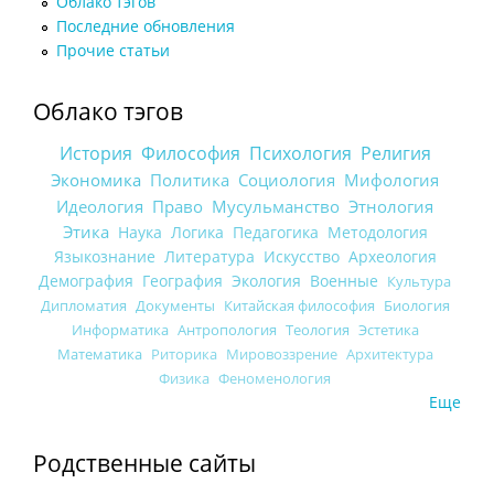
Облако тэгов
Последние обновления
Прочие статьи
Облако тэгов
История
Философия
Психология
Религия
Экономика
Политика
Социология
Мифология
Идеология
Право
Мусульманство
Этнология
Этика
Наука
Логика
Педагогика
Методология
Языкознание
Литература
Искусство
Археология
Демография
География
Экология
Военные
Культура
Дипломатия
Документы
Китайская философия
Биология
Информатика
Антропология
Теология
Эстетика
Математика
Риторика
Мировоззрение
Архитектура
Физика
Феноменология
Еще
Родственные сайты