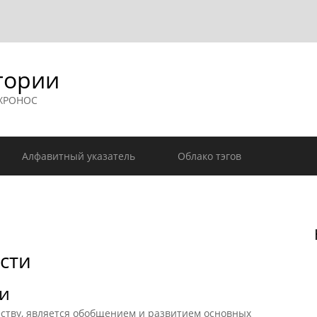
гории
 ХРОНОС
Алфавитный указатель
Облако тэгов
сти
и
ву, является обобщением и развитием основных