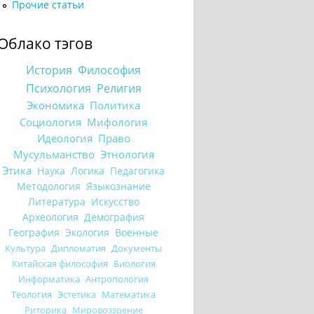
Прочие статьи
Облако тэгов
История
Философия
Психология
Религия
Экономика
Политика
Социология
Мифология
Идеология
Право
Мусульманство
Этнология
Этика
Наука
Логика
Педагогика
Методология
Языкознание
Литература
Искусство
Археология
Демография
География
Экология
Военные
Культура
Дипломатия
Документы
Китайская философия
Биология
Информатика
Антропология
Теология
Эстетика
Математика
Риторика
Мировоззрение