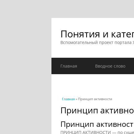
Понятия и кате
Вспомогательный проект портала
Главная
Вводное слово
Вы здесь
Главная
» Принцип активности
Принцип активно
Принцип активност
ПРИНЦИП АКТИВНОСТИ — по сущест