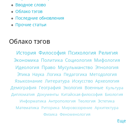
Вводное слово
Облако тэгов
Последние обновления
Прочие статьи
Облако тэгов
История
Философия
Психология
Религия
Экономика
Политика
Социология
Мифология
Идеология
Право
Мусульманство
Этнология
Этика
Наука
Логика
Педагогика
Методология
Языкознание
Литература
Искусство
Археология
Демография
География
Экология
Военные
Культура
Дипломатия
Документы
Китайская философия
Биология
Информатика
Антропология
Теология
Эстетика
Математика
Риторика
Мировоззрение
Архитектура
Физика
Феноменология
Еще