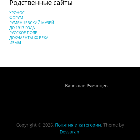
Родственные сайты
ХРОНОС
ФОРУМ
РУМЯНЦЕВСКИЙ МУЗЕЙ
ДО 1917 ГОДА
РУССКОЕ ПОЛЕ
ДОКУМЕНТЫ XX ВЕКА
ИЗМЫ
Понятия И Категории - Исторический Проект ХРОНОС
WEB-редактор
Вячеслав Румянцев
Copyright © 2026,
Понятия и категории
. Theme by
Devsaran
.