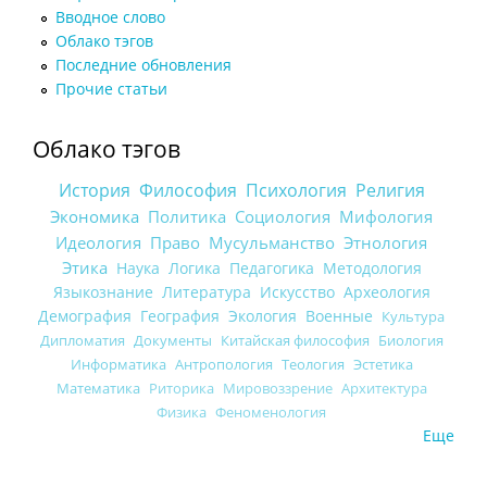
Вводное слово
Облако тэгов
Последние обновления
Прочие статьи
Облако тэгов
История
Философия
Психология
Религия
Экономика
Политика
Социология
Мифология
Идеология
Право
Мусульманство
Этнология
Этика
Наука
Логика
Педагогика
Методология
Языкознание
Литература
Искусство
Археология
Демография
География
Экология
Военные
Культура
Дипломатия
Документы
Китайская философия
Биология
Информатика
Антропология
Теология
Эстетика
Математика
Риторика
Мировоззрение
Архитектура
Физика
Феноменология
Еще