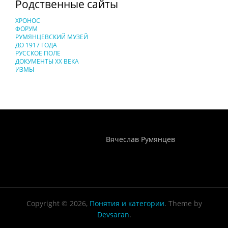
Родственные сайты
ХРОНОС
ФОРУМ
РУМЯНЦЕВСКИЙ МУЗЕЙ
ДО 1917 ГОДА
РУССКОЕ ПОЛЕ
ДОКУМЕНТЫ XX ВЕКА
ИЗМЫ
Понятия И Категории - Исторический Проект ХРОНОС
WEB-редактор
Вячеслав Румянцев
Copyright © 2026,
Понятия и категории
. Theme by
Devsaran
.