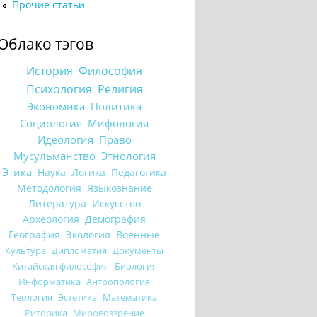
Прочие статьи
Облако тэгов
История
Философия
Психология
Религия
Экономика
Политика
Социология
Мифология
Идеология
Право
Мусульманство
Этнология
Этика
Наука
Логика
Педагогика
Методология
Языкознание
Литература
Искусство
Археология
Демография
География
Экология
Военные
Культура
Дипломатия
Документы
Китайская философия
Биология
Информатика
Антропология
Теология
Эстетика
Математика
Риторика
Мировоззрение