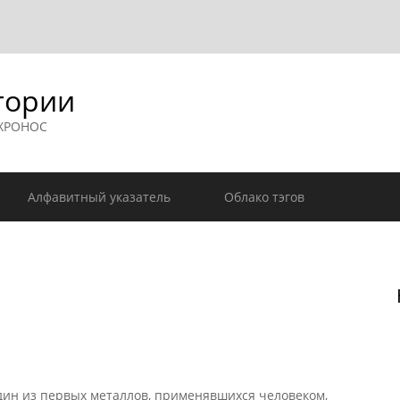
гории
 ХРОНОС
Алфавитный указатель
Облако тэгов
 один из первых металлов, применявшихся человеком,