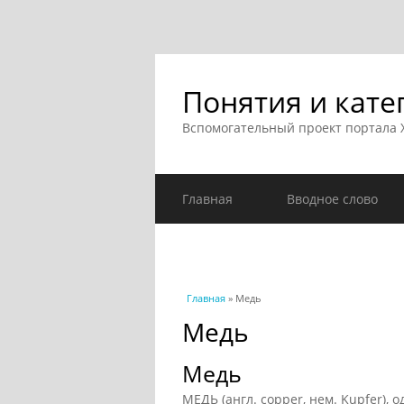
Понятия и кате
Вспомогательный проект портала
Главная
Вводное слово
Вы здесь
Главная
» Медь
Медь
Медь
МЕДЬ (англ. copper, нем. Kupfer),