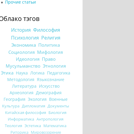
Прочие статьи
Облако тэгов
История
Философия
Психология
Религия
Экономика
Политика
Социология
Мифология
Идеология
Право
Мусульманство
Этнология
Этика
Наука
Логика
Педагогика
Методология
Языкознание
Литература
Искусство
Археология
Демография
География
Экология
Военные
Культура
Дипломатия
Документы
Китайская философия
Биология
Информатика
Антропология
Теология
Эстетика
Математика
Риторика
Мировоззрение