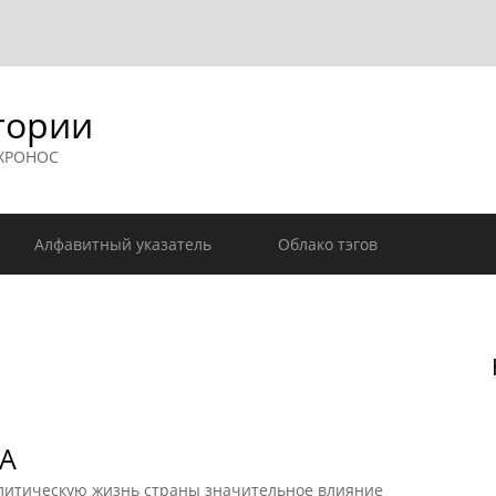
гории
 ХРОНОС
Алфавитный указатель
Облако тэгов
А
олитическую жизнь страны значительное влияние