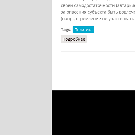
своей самодостаточности (автарки
за опасения субъекта быть вовлеч
(напр., стремление не участвовать
Tags:
Политика
Подробнее
о Изоляционизм (НФЭ, 