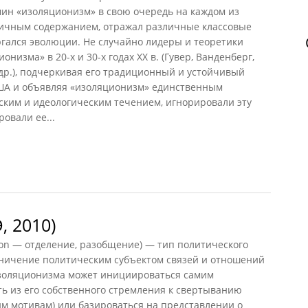
мин «изоляционизм» в свою очередь на каждом из
личным содержанием, отражал различные классовые
ргался эволюции. Не случайно лидеры и теоретики
низма» в 20-х и 30-х годах XX в. (Гувер, Ванденберг,
 др.), подчеркивая его традиционный и устойчивый
ША и объявляя «изоляционизм» единственным
ким и идеологическим течением, игнорировали эту
овали ее...
 2010)
on — отделение, разобщение) — тип политического
ничение политическим субъектом связей и отношений
изоляционизма может инициироваться самим
ь из его собственного стремления к свертыванию
ким мотивам) или базироваться на представлении о