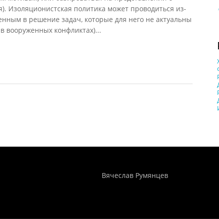
я). Изоляционистская политика может проводиться из-
енным в решение задач, которые для него не актуальны
 в вооруженных конфликтах)...
2010)
Понятия И Категории - Исторический Проект ХРОНОС
WEB-редактор
Вячеслав Румянцев