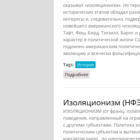
оказывал «изоляционизм». Но тер
исторических этапов обладал раз
интересы и, следовательно, подве
новейшего американского «изоляцио
Тафт, Фиш, Бирд, Тэнзилл, Барнс и
характер в политической жизни С
подлинно американским политичес
эволюцию и всячески фальсифицир
Tags:
История
Подробнее
о Изоляционисты США
Изоляционизм (НФЭ,
ИЗОЛЯЦИОНИЗМ (от франц. isolati
поведения, направленный на огра
с другими субъектами. Политика 
политическим субъектом и вытекат
контактов (напр., по идеологичес