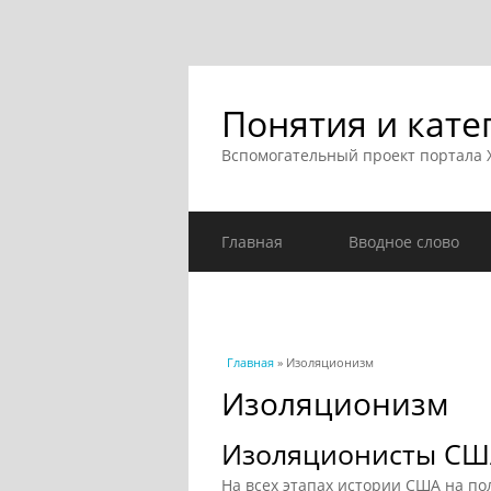
Понятия и кате
Вспомогательный проект портала
Главная
Вводное слово
Вы здесь
Главная
» Изоляционизм
Изоляционизм
Изоляционисты СШ
На всех этапах истории США на п