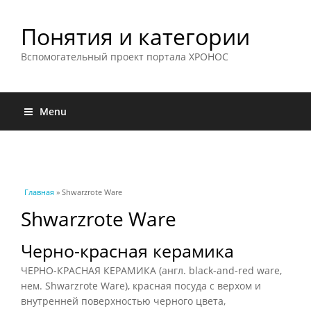
Понятия и категории
Вспомогательный проект портала ХРОНОС
Menu
Вы здесь
Главная
» Shwarzrote Ware
Shwarzrote Ware
Черно-красная керамика
ЧЕРНО-КРАСНАЯ КЕРАМИКА (англ. black-and-red ware,
нем. Shwarzrote Ware), красная посуда с верхом и
внутренней поверхностью черного цвета,