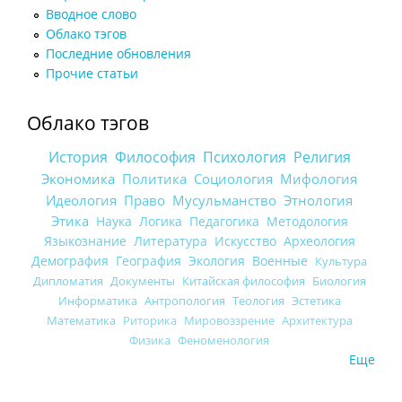
Вводное слово
Облако тэгов
Последние обновления
Прочие статьи
Облако тэгов
История
Философия
Психология
Религия
Экономика
Политика
Социология
Мифология
Идеология
Право
Мусульманство
Этнология
Этика
Наука
Логика
Педагогика
Методология
Языкознание
Литература
Искусство
Археология
Демография
География
Экология
Военные
Культура
Дипломатия
Документы
Китайская философия
Биология
Информатика
Антропология
Теология
Эстетика
Математика
Риторика
Мировоззрение
Архитектура
Физика
Феноменология
Еще