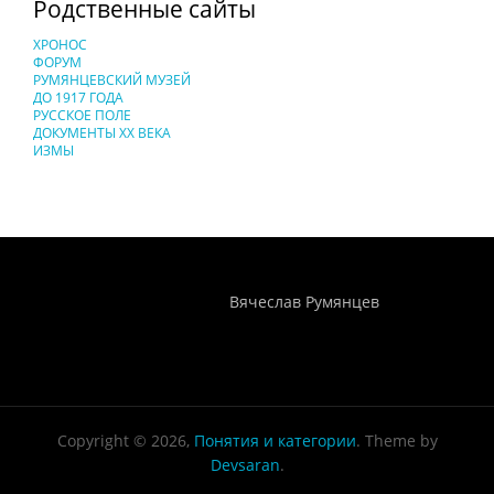
Родственные сайты
ХРОНОС
ФОРУМ
РУМЯНЦЕВСКИЙ МУЗЕЙ
ДО 1917 ГОДА
РУССКОЕ ПОЛЕ
ДОКУМЕНТЫ XX ВЕКА
ИЗМЫ
Понятия И Категории - Исторический Проект ХРОНОС
WEB-редактор
Вячеслав Румянцев
Copyright © 2026,
Понятия и категории
. Theme by
Devsaran
.