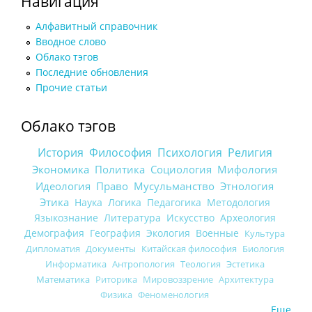
Навигация
Алфавитный справочник
Вводное слово
Облако тэгов
Последние обновления
Прочие статьи
Облако тэгов
История
Философия
Психология
Религия
Экономика
Политика
Социология
Мифология
Идеология
Право
Мусульманство
Этнология
Этика
Наука
Логика
Педагогика
Методология
Языкознание
Литература
Искусство
Археология
Демография
География
Экология
Военные
Культура
Дипломатия
Документы
Китайская философия
Биология
Информатика
Антропология
Теология
Эстетика
Математика
Риторика
Мировоззрение
Архитектура
Физика
Феноменология
Еще