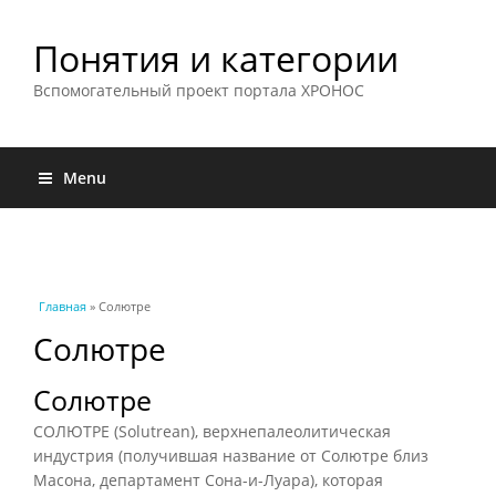
Понятия и категории
Вспомогательный проект портала ХРОНОС
Menu
Вы здесь
Главная
» Солютре
Солютре
Солютре
СОЛЮТРЕ (Solutrean), верхнепалеолитическая
индустрия (получившая название от Солютре близ
Масона, департамент Сона-и-Луара), которая