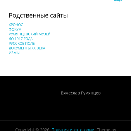
Родственные сайты
ХРОНОС
ФОРУМ
РУМЯНЦЕВСКИЙ МУЗЕЙ
ДО 1917 ГОДА
РУССКОЕ ПОЛЕ
ДОКУМЕНТЫ XX ВЕКА
ИЗМЫ
Понятия И Категории - Исторический Проект ХРОНОС
WEB-редактор
Вячеслав Румянцев
Copyright © 2026,
Понятия и категории
. Theme by