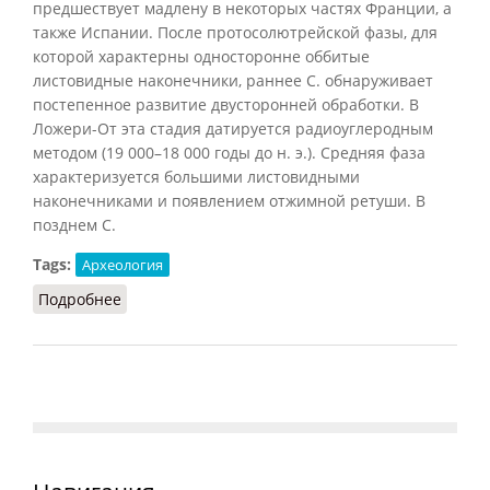
предшествует мадлену в некоторых частях Франции, а
также Испании. После протосолютрейской фазы, для
которой характерны односторонне оббитые
листовидные наконечники, раннее С. обнаруживает
постепенное развитие двусторонней обработки. В
Ложери-От эта стадия датируется радиоуглеродным
методом (19 000–18 000 годы до н. э.). Средняя фаза
характеризуется большими листовидными
наконечниками и появлением отжимной ретуши. В
позднем С.
Tags:
Археология
Подробнее
о Солютре