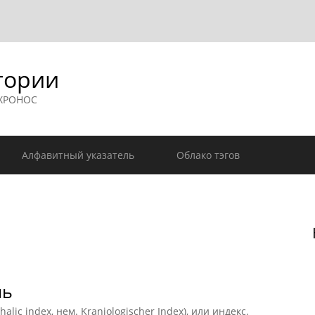
гории
 ХРОНОС
Алфавитный указатель
Облако тэгов
ль
c index, нем. Kraniologischer Index), или индекс.