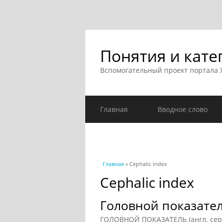
Понятия и кате
Вспомогательный проект портала
Главная
Вводное слово
Вы здесь
Главная
» Cephalic index
Cephalic index
Головной показате
ГОЛОВНОЙ ПОКАЗАТЕЛЬ (англ. cephali