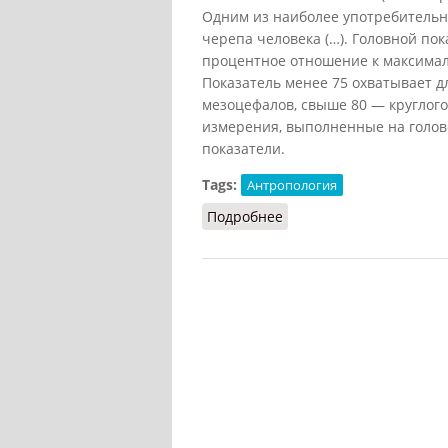
Одним из наиболее употребительн
черепа человека (…). Головной п
процентное отношение к максимал
Показатель менее 75 охватывает д
мезоцефалов, свыше 80 — круглог
измерения, выполненные на голов
показатели.
Tags:
Антропология
Подробнее
о Головной показатель