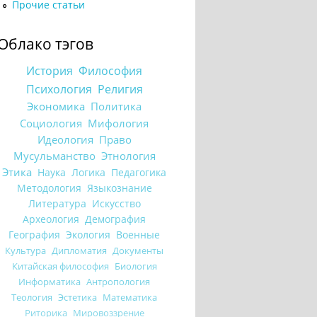
Прочие статьи
Облако тэгов
История
Философия
Психология
Религия
Экономика
Политика
Социология
Мифология
Идеология
Право
Мусульманство
Этнология
Этика
Наука
Логика
Педагогика
Методология
Языкознание
Литература
Искусство
Археология
Демография
География
Экология
Военные
Культура
Дипломатия
Документы
Китайская философия
Биология
Информатика
Антропология
Теология
Эстетика
Математика
Риторика
Мировоззрение