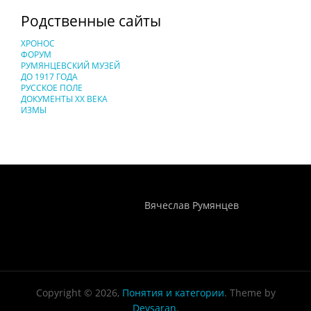
Родственные сайты
ХРОНОС
ФОРУМ
РУМЯНЦЕВСКИЙ МУЗЕЙ
ДО 1917 ГОДА
РУССКОЕ ПОЛЕ
ДОКУМЕНТЫ XX ВЕКА
ИЗМЫ
Понятия И Категории - Исторический Проект ХРОНОС
WEB-редактор
Вячеслав Румянцев
Copyright © 2026,
Понятия и категории
. Theme by
Devsaran
.