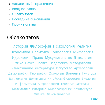
Алфавитный справочник
Вводное слово
Облако тэгов
Последние обновления
Прочие статьи
Облако тэгов
История
Философия
Психология
Религия
Экономика
Политика
Социология
Мифология
Идеология
Право
Мусульманство
Этнология
Этика
Наука
Логика
Педагогика
Методология
Языкознание
Литература
Искусство
Археология
Демография
География
Экология
Военные
Культура
Дипломатия
Документы
Китайская философия
Биология
Информатика
Антропология
Теология
Эстетика
Математика
Риторика
Мировоззрение
Архитектура
Физика
Феноменология
Еще