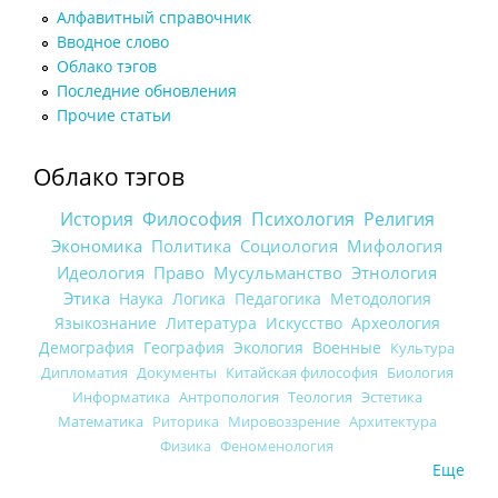
Алфавитный справочник
Вводное слово
Облако тэгов
Последние обновления
Прочие статьи
Облако тэгов
История
Философия
Психология
Религия
Экономика
Политика
Социология
Мифология
Идеология
Право
Мусульманство
Этнология
Этика
Наука
Логика
Педагогика
Методология
Языкознание
Литература
Искусство
Археология
Демография
География
Экология
Военные
Культура
Дипломатия
Документы
Китайская философия
Биология
Информатика
Антропология
Теология
Эстетика
Математика
Риторика
Мировоззрение
Архитектура
Физика
Феноменология
Еще