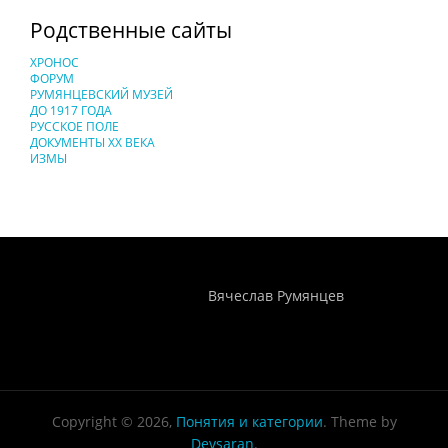
Родственные сайты
ХРОНОС
ФОРУМ
РУМЯНЦЕВСКИЙ МУЗЕЙ
ДО 1917 ГОДА
РУССКОЕ ПОЛЕ
ДОКУМЕНТЫ XX ВЕКА
ИЗМЫ
Понятия И Категории - Исторический Проект ХРОНОС
WEB-редактор
Вячеслав Румянцев
Copyright © 2026,
Понятия и категории
. Theme by
Devsaran
.