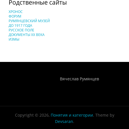
Родственные сайты
ХРОНОС
ФОРУМ
РУМЯНЦЕВСКИЙ МУЗЕЙ
ДО 1917 ГОДА
РУССКОЕ ПОЛЕ
ДОКУМЕНТЫ XX ВЕКА
ИЗМЫ
Понятия И Категории - Исторический Проект ХРОНОС
WEB-редактор
Вячеслав Румянцев
Copyright © 2026,
Понятия и категории
. Theme by
Devsaran
.