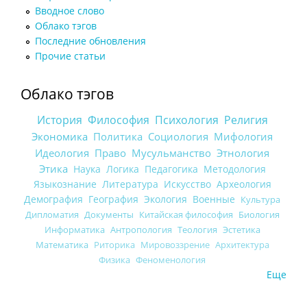
Вводное слово
Облако тэгов
Последние обновления
Прочие статьи
Облако тэгов
История
Философия
Психология
Религия
Экономика
Политика
Социология
Мифология
Идеология
Право
Мусульманство
Этнология
Этика
Наука
Логика
Педагогика
Методология
Языкознание
Литература
Искусство
Археология
Демография
География
Экология
Военные
Культура
Дипломатия
Документы
Китайская философия
Биология
Информатика
Антропология
Теология
Эстетика
Математика
Риторика
Мировоззрение
Архитектура
Физика
Феноменология
Еще