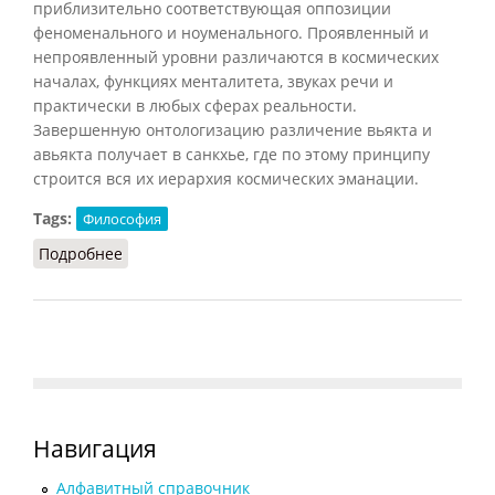
приблизительно соответствующая оппозиции
феноменального и ноуменального. Проявленный и
непроявленный уровни различаются в космических
началах, функциях менталитета, звуках речи и
практически в любых сферах реальности.
Завершенную онтологизацию различение вьякта и
авьякта получает в санкхье, где по этому принципу
строится вся их иерархия космических эманации.
Tags:
Философия
Подробнее
о Вьякта-авьякта
Навигация
Алфавитный справочник