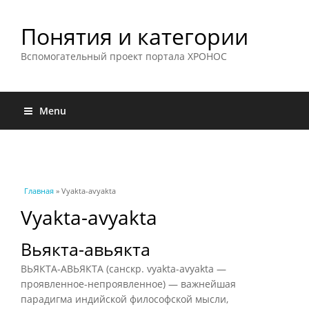
Понятия и категории
Вспомогательный проект портала ХРОНОС
Menu
Вы здесь
Главная
» Vyakta-avyakta
Vyakta-avyakta
Вьякта-авьякта
ВЬЯКТА-АВЬЯКТА (санскр. vyakta-avyakta —
проявленное-непроявленное) — важнейшая
парадигма индийской философской мысли,