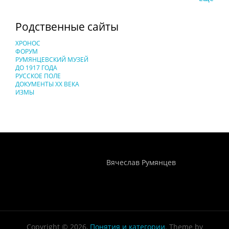
Родственные сайты
ХРОНОС
ФОРУМ
РУМЯНЦЕВСКИЙ МУЗЕЙ
ДО 1917 ГОДА
РУССКОЕ ПОЛЕ
ДОКУМЕНТЫ XX ВЕКА
ИЗМЫ
Понятия И Категории - Исторический Проект ХРОНОС
WEB-редактор
Вячеслав Румянцев
Copyright © 2026,
Понятия и категории
. Theme by