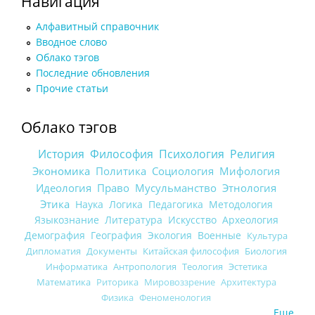
Навигация
Алфавитный справочник
Вводное слово
Облако тэгов
Последние обновления
Прочие статьи
Облако тэгов
История
Философия
Психология
Религия
Экономика
Политика
Социология
Мифология
Идеология
Право
Мусульманство
Этнология
Этика
Наука
Логика
Педагогика
Методология
Языкознание
Литература
Искусство
Археология
Демография
География
Экология
Военные
Культура
Дипломатия
Документы
Китайская философия
Биология
Информатика
Антропология
Теология
Эстетика
Математика
Риторика
Мировоззрение
Архитектура
Физика
Феноменология
Еще