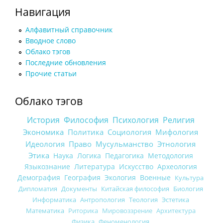
Навигация
Алфавитный справочник
Вводное слово
Облако тэгов
Последние обновления
Прочие статьи
Облако тэгов
История
Философия
Психология
Религия
Экономика
Политика
Социология
Мифология
Идеология
Право
Мусульманство
Этнология
Этика
Наука
Логика
Педагогика
Методология
Языкознание
Литература
Искусство
Археология
Демография
География
Экология
Военные
Культура
Дипломатия
Документы
Китайская философия
Биология
Информатика
Антропология
Теология
Эстетика
Математика
Риторика
Мировоззрение
Архитектура
Физика
Феноменология