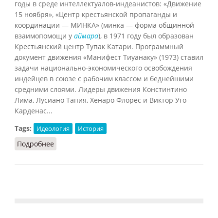
годы в среде интеллектуалов-индеанистов: «Движение
15 ноября», «Центр крестьянской пропаганды и
координации — МИНКА» (минка — форма общинной
взаимопомощи у
аймара
), в 1971 году был образован
Крестьянский центр Тупак Катари. Программный
документ движения «Манифест Тиуанаку» (1973) ставил
задачи национально-экономического освобождения
индейцев в союзе с рабочим классом и беднейшими
средними слоями. Лидеры движения Констинтино
Лима, Лусиано Тапия, Хенаро Флорес и Виктор Уго
Карденас...
Tags:
Идеология
История
Подробнее
о Катаризм