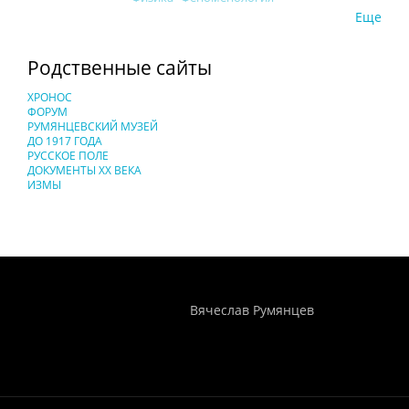
Еще
Родственные сайты
ХРОНОС
ФОРУМ
РУМЯНЦЕВСКИЙ МУЗЕЙ
ДО 1917 ГОДА
РУССКОЕ ПОЛЕ
ДОКУМЕНТЫ XX ВЕКА
ИЗМЫ
Понятия И Категории - Исторический Проект ХРОНОС
WEB-редактор
Вячеслав Румянцев