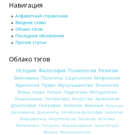
Навигация
Алфавитный справочник
Вводное слово
Облако тэгов
Последние обновления
Прочие статьи
Облако тэгов
История
Философия
Психология
Религия
Экономика
Политика
Социология
Мифология
Идеология
Право
Мусульманство
Этнология
Этика
Наука
Логика
Педагогика
Методология
Языкознание
Литература
Искусство
Археология
Демография
География
Экология
Военные
Культура
Дипломатия
Документы
Китайская философия
Биология
Информатика
Антропология
Теология
Эстетика
Математика
Риторика
Мировоззрение
Архитектура
Физика
Феноменология