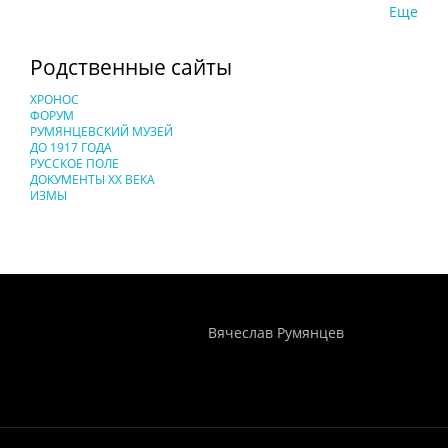
Еще
Родственные сайты
ХРОНОС
ФОРУМ
РУМЯНЦЕВСКИЙ МУЗЕЙ
ДО 1917 ГОДА
РУССКОЕ ПОЛЕ
ДОКУМЕНТЫ XX ВЕКА
ИЗМЫ
Понятия И Категории - Исторический Проект ХРОНОС
WEB-редактор
Вячеслав Румянцев