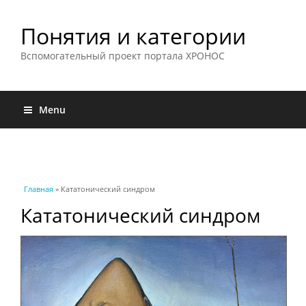
Понятия и категории
Вспомогательный проект портала ХРОНОС
Menu
Вы здесь
Главная
» Кататонический синдром
Кататонический синдром