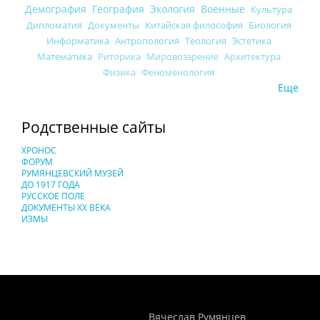
Демография
География
Экология
Военные
Культура
Дипломатия
Документы
Китайская философия
Биология
Информатика
Антропология
Теология
Эстетика
Математика
Риторика
Мировоззрение
Архитектура
Физика
Феноменология
Еще
Родственные сайты
ХРОНОС
ФОРУМ
РУМЯНЦЕВСКИЙ МУЗЕЙ
ДО 1917 ГОДА
РУССКОЕ ПОЛЕ
ДОКУМЕНТЫ XX ВЕКА
ИЗМЫ
Понятия И Категории - Исторический Проект ХРОНОС
WEB-редактор
Вячеслав Румянцев