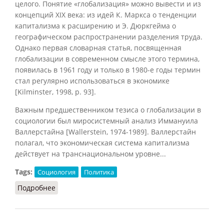
целого. Понятие «глобализация» можно вывести и из
концепций XIX века: из идей К. Маркса о тенденции
капитализма к расширению и Э. Дюркгейма о
географическом распространении разделения труда.
Однако первая словарная статья, посвященная
глобализации в современном смысле этого термина,
появилась в 1961 году и только в 1980-е годы термин
стал регулярно использоваться в экономике
[Kilminster, 1998, р. 93].
Важным предшественником тезиса о глобализации в
социологии был миросистемный анализ Иммануила
Валлерстайна [Wallerstein, 1974-1989]. Валлерстайн
полагал, что экономическая система капитализма
действует на транснациональном уровне...
Tags:
Социология
Политика
Подробнее
о Глобализация