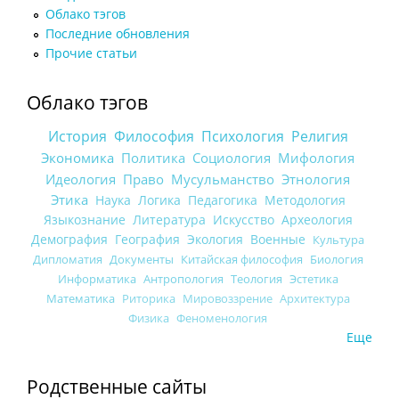
Облако тэгов
Последние обновления
Прочие статьи
Облако тэгов
История
Философия
Психология
Религия
Экономика
Политика
Социология
Мифология
Идеология
Право
Мусульманство
Этнология
Этика
Наука
Логика
Педагогика
Методология
Языкознание
Литература
Искусство
Археология
Демография
География
Экология
Военные
Культура
Дипломатия
Документы
Китайская философия
Биология
Информатика
Антропология
Теология
Эстетика
Математика
Риторика
Мировоззрение
Архитектура
Физика
Феноменология
Еще
Родственные сайты