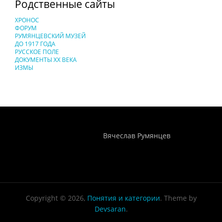
Родственные сайты
ХРОНОС
ФОРУМ
РУМЯНЦЕВСКИЙ МУЗЕЙ
ДО 1917 ГОДА
РУССКОЕ ПОЛЕ
ДОКУМЕНТЫ XX ВЕКА
ИЗМЫ
Понятия И Категории - Исторический Проект ХРОНОС
WEB-редактор
Вячеслав Румянцев
Copyright © 2026,
Понятия и категории
. Theme by
Devsaran
.