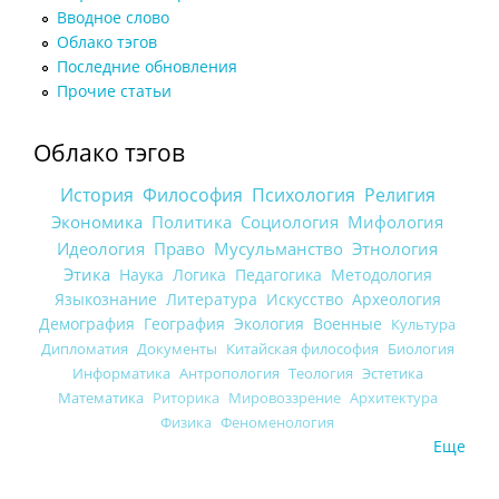
Вводное слово
Облако тэгов
Последние обновления
Прочие статьи
Облако тэгов
История
Философия
Психология
Религия
Экономика
Политика
Социология
Мифология
Идеология
Право
Мусульманство
Этнология
Этика
Наука
Логика
Педагогика
Методология
Языкознание
Литература
Искусство
Археология
Демография
География
Экология
Военные
Культура
Дипломатия
Документы
Китайская философия
Биология
Информатика
Антропология
Теология
Эстетика
Математика
Риторика
Мировоззрение
Архитектура
Физика
Феноменология
Еще