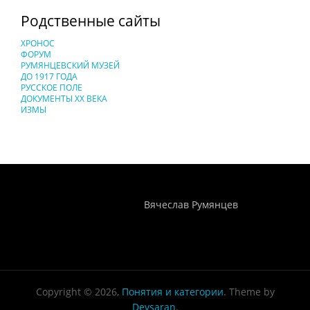
Родственные сайты
ХРОНОС
ФОРУМ
РУМЯНЦЕВСКИЙ МУЗЕЙ
ДО 1917 ГОДА
РУССКОЕ ПОЛЕ
ДОКУМЕНТЫ XX ВЕКА
ИЗМЫ
Понятия И Категории - Исторический Проект ХРОНОС
WEB-редактор
Вячеслав Румянцев
Copyright © 2026,
Понятия и категории
. Theme by
Devsaran
.