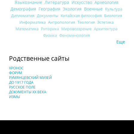
Языкознание
Литература
Искусство
Археология
Демография
География
Экология
Военные
Культура
Дипломатия
Документы
Китайская философия
Биология
Информатика
Антропология
Теология
Эстетика
Математика
Риторика
Мировоззрение
Архитектура
Физика
Феноменология
Еще
Родственные сайты
ХРОНОС
ФОРУМ
РУМЯНЦЕВСКИЙ МУЗЕЙ
ДО 1917 ГОДА
РУССКОЕ ПОЛЕ
ДОКУМЕНТЫ XX ВЕКА
ИЗМЫ
Понятия И Категории - Исторический Проект ХРОНОС