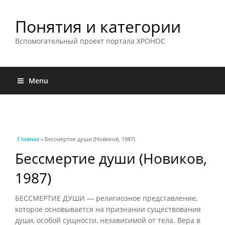
Понятия и категории
Вспомогательный проект портала ХРОНОС
Menu
Вы здесь
Главная
» Бессмертие души (Новиков, 1987)
Бессмертие души (Новиков,
1987)
БЕССМЕРТИЕ ДУШИ — религиозное представление,
которое основывается на признании существования
души, особой сущности, независимой от тела. Вера в