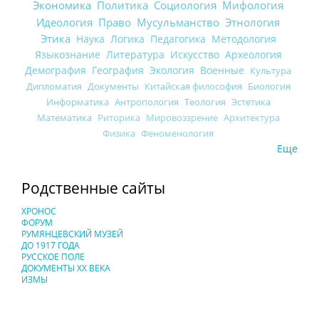
Экономика
Политика
Социология
Мифология
Идеология
Право
Мусульманство
Этнология
Этика
Наука
Логика
Педагогика
Методология
Языкознание
Литература
Искусство
Археология
Демография
География
Экология
Военные
Культура
Дипломатия
Документы
Китайская философия
Биология
Информатика
Антропология
Теология
Эстетика
Математика
Риторика
Мировоззрение
Архитектура
Физика
Феноменология
Еще
Родственные сайты
ХРОНОС
ФОРУМ
РУМЯНЦЕВСКИЙ МУЗЕЙ
ДО 1917 ГОДА
РУССКОЕ ПОЛЕ
ДОКУМЕНТЫ XX ВЕКА
ИЗМЫ