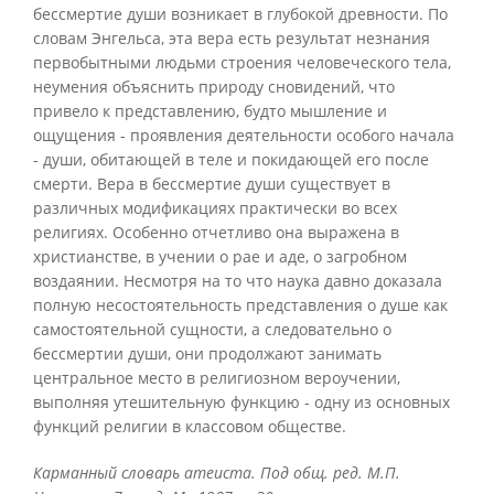
бессмертие души возникает в глубокой древности. По
словам Энгельса, эта вера есть результат незнания
первобытными людьми строения человеческого тела,
неумения объяснить природу сновидений, что
привело к представлению, будто мышление и
ощущения - проявления деятельности особого начала
- души, обитающей в теле и покидающей его после
смерти. Вера в бессмертие души существует в
различных модификациях практически во всех
религиях. Особенно отчетливо она выражена в
христианстве, в учении о рае и аде, о загробном
воздаянии. Несмотря на то что наука давно доказала
полную несостоятельность представления о душе как
самостоятельной сущности, а следовательно о
бессмертии души, они продолжают занимать
центральное место в религиозном вероучении,
выполняя утешительную функцию - одну из основных
функций религии в классовом обществе.
Карманный словарь атеиста. Под общ. ред. М.П.