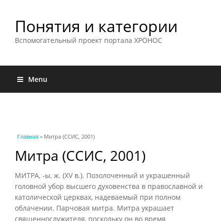
Понятия и категории
Вспомогательный проект портала ХРОНОС
Menu
Вы здесь
Главная
» Митра (ССИС, 2001)
Митра (ССИС, 2001)
МИТРА, -ы, ж. (XV в.). Позолоченный и украшенный
головной убор высшего духовенства в православной и
католической церквах, надеваемый при полном
облачении. Парчовая митра. Митра украшает
священнослужителя, поскольку он во время