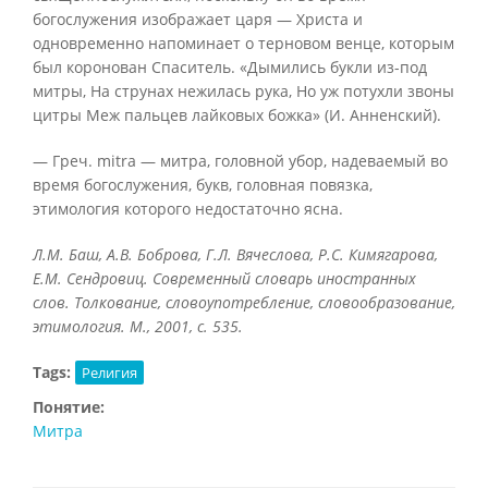
богослужения изображает царя — Христа и
одновременно напоминает о терновом венце, которым
был коронован Спаситель. «Дымились букли из-под
митры, На струнах нежилась рука, Но уж потухли звоны
цитры Меж пальцев лайковых божка» (И. Анненский).
— Греч. mitra — митра, головной убор, надеваемый во
время богослужения, букв, головная повязка,
этимология которого недостаточно ясна.
Л.М. Баш, А.В. Боброва, Г.Л. Вячеслова, Р.С. Кимягарова,
Е.М. Сендровиц. Современный словарь иностранных
слов. Толкование, словоупотребление, словообразование,
этимология. М., 2001, с. 535.
Tags:
Религия
Понятие:
Митра