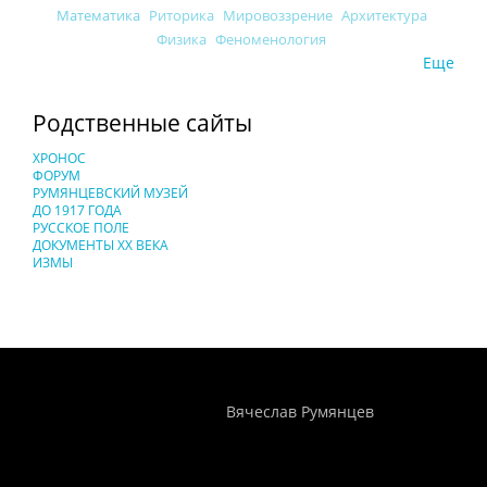
Математика
Риторика
Мировоззрение
Архитектура
Физика
Феноменология
Еще
Родственные сайты
ХРОНОС
ФОРУМ
РУМЯНЦЕВСКИЙ МУЗЕЙ
ДО 1917 ГОДА
РУССКОЕ ПОЛЕ
ДОКУМЕНТЫ XX ВЕКА
ИЗМЫ
Понятия И Категории - Исторический Проект ХРОНОС
WEB-редактор
Вячеслав Румянцев