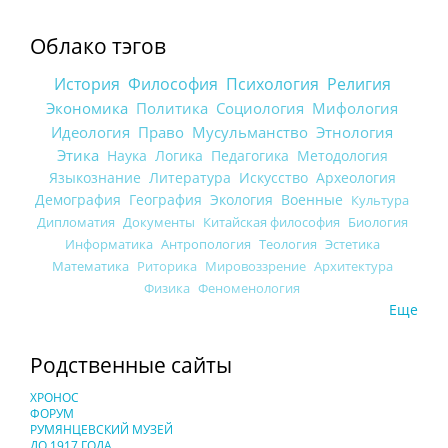
Облако тэгов
История
Философия
Психология
Религия
Экономика
Политика
Социология
Мифология
Идеология
Право
Мусульманство
Этнология
Этика
Наука
Логика
Педагогика
Методология
Языкознание
Литература
Искусство
Археология
Демография
География
Экология
Военные
Культура
Дипломатия
Документы
Китайская философия
Биология
Информатика
Антропология
Теология
Эстетика
Математика
Риторика
Мировоззрение
Архитектура
Физика
Феноменология
Еще
Родственные сайты
ХРОНОС
ФОРУМ
РУМЯНЦЕВСКИЙ МУЗЕЙ
ДО 1917 ГОДА