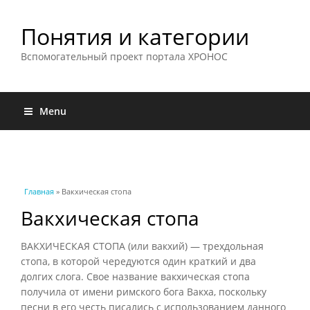
Понятия и категории
Вспомогательный проект портала ХРОНОС
Menu
Вы здесь
Главная
» Вакхическая стопа
Вакхическая стопа
ВАКХИЧЕСКАЯ СТОПА (или вакхий) — трехдольная
стопа, в которой чередуются один краткий и два
долгих слога. Свое название вакхическая стопа
получила от имени римского бога Вакха, поскольку
песни в его честь писались с использованием данного