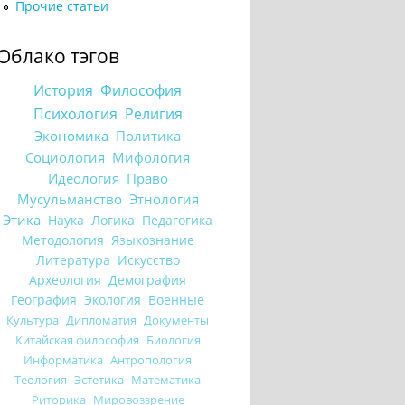
Прочие статьи
Облако тэгов
История
Философия
Психология
Религия
Экономика
Политика
Социология
Мифология
Идеология
Право
Мусульманство
Этнология
Этика
Наука
Логика
Педагогика
Методология
Языкознание
Литература
Искусство
Археология
Демография
География
Экология
Военные
Культура
Дипломатия
Документы
Китайская философия
Биология
Информатика
Антропология
Теология
Эстетика
Математика
Риторика
Мировоззрение