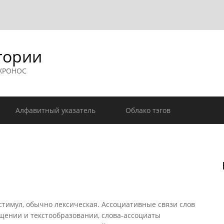
гории
 ХРОНОС
Алфавитный указатель
Облако тэгов
тимул, обычно лексическая. Ассоциативные связи слов
щении и текстообразовании, слова-ассоциаты