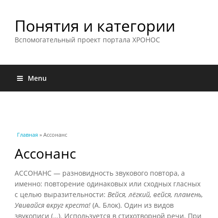
Понятия и категории
Вспомогательный проект портала ХРОНОС
Menu
Вы здесь
Главная
» Ассонанс
Ассонанс
АССОНАНС — разновидность звукового повтора, а
именно: повторение одинаковых или сходных гласных
с целью выразительности:
Вейся, лёгкий, вейся, пламень,
Увивайся вкруг креста!
(А. Блок). Один из видов
звукописи (…). Используется в стихотворной речи. При