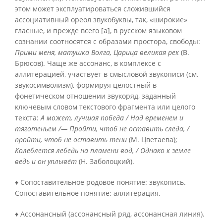
этом может эксплуатироваться сложившийся
ассоциативный ореол звукобуквы, так, «широкие»
гласные, и прежде всего [а], в русском языковом
сознании соотносятся с образами простора, свободы:
Прими меня, матушка Волга, Царица великая рек
(В.
Брюсов). Чаще же ассонанс, в комплексе с
аллитерацией, участвует в смысловой звукописи (см.
звукосимволизм), формируя целостный в
фонетическом отношении звукоряд, заданный
ключевым словом текстового фрагмента или целого
текста:
А может, лучшая победа / Над временем и
тяготеньем /— Пройти, чтоб не оставить следа, /
пройти, чтоб не оставить тени
(М. Цветаева);
Колеблется лебедь на пламени вод, / Однако к земле
ведь и он уплывёт
(Н. Заболоцкий).
♦ Сопоставительное родовое понятие: звукопись.
Сопоставительное понятие: аллитерация.
♦ Ассонансный (ассонансный ряд, ассонансная линия).