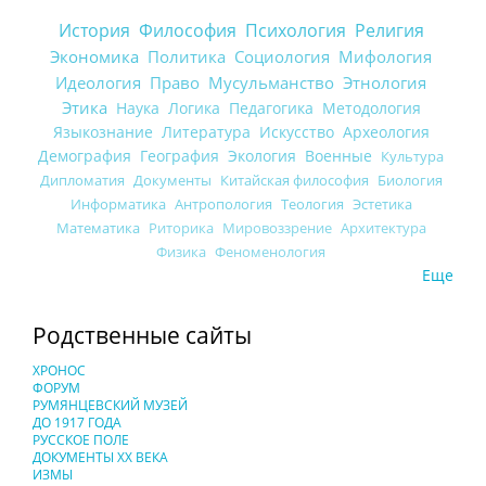
История
Философия
Психология
Религия
Экономика
Политика
Социология
Мифология
Идеология
Право
Мусульманство
Этнология
Этика
Наука
Логика
Педагогика
Методология
Языкознание
Литература
Искусство
Археология
Демография
География
Экология
Военные
Культура
Дипломатия
Документы
Китайская философия
Биология
Информатика
Антропология
Теология
Эстетика
Математика
Риторика
Мировоззрение
Архитектура
Физика
Феноменология
Еще
Родственные сайты
ХРОНОС
ФОРУМ
РУМЯНЦЕВСКИЙ МУЗЕЙ
ДО 1917 ГОДА
РУССКОЕ ПОЛЕ
ДОКУМЕНТЫ XX ВЕКА
ИЗМЫ