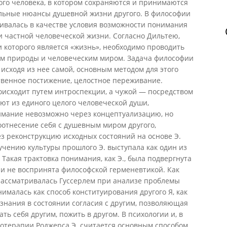
ого человека, в котором сохраняются и принимаются
льные нюансы душевной жизни другого. В философии
ривалась в качестве условия возможности понимания
и частной человеческой жизни. Согласно Дильтею,
которого является «жизнь», необходимо проводить
ом природы и человеческим миром. Задача философии
 исходя из нее самой, основным методом для этого
венное постижение, целостное переживание.
исходит путем интроспекции, а чужой — посредством
ют из единого целого человеческой души,
нимание невозможно через концептуализацию, но
оотнесение себя с душевным миром другого,
ез реконструкцию исходных состояний на основе Э.
учению культуры прошлого Э. выступала как один из
Такая трактовка понимания, как Э., была подвергнута
 и не воспринята философской герменевтикой. Как
ассматривалась Гуссерлем при анализе проблемы
нималась как способ конституирования другого Я, как
знания в состоянии согласия с другим, позволяющая
ь себя другим, пожить в другом. В психологии и, в
хотерапии Роджерса Э. считается основным способом