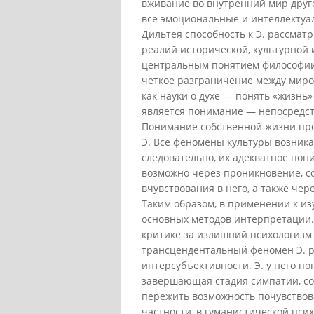
вживание во внутренний мир друг
все эмоциональные и интеллектуа
Дильтея способность к Э. рассмат
реалий исторической, культурной 
центральным понятием философии 
четкое разграничение между мир
как науки о духе — понять «жизнь»
является понимание — непосредст
Понимание собственной жизни про
Э. Все феномены культуры возника
следовательно, их адекватное по
возможно через проникновение, с
вчувствования в него, а также чер
Таким образом, в применении к из
основных методов интерпретации. 
критике за излишний психологизм
трансцендентальный феномен Э. р
интерсубъективности. Э. у него по
завершающая стадия симпатии, со
пережить возможность почувствоват
частности, в гуманистической пси