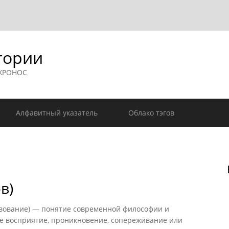
гории
 ХРОНОС
Алфавитный указатель
Облако тэгов
в)
вование) — понятие современной философии и
е восприятие, проникновение, сопереживание или