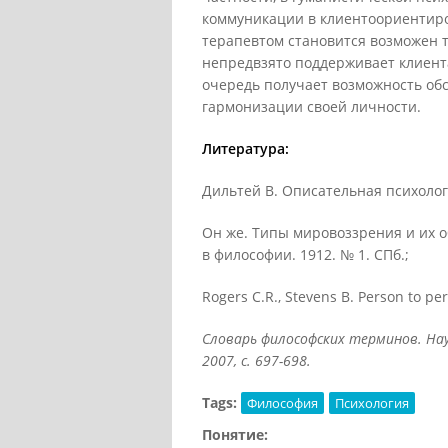
коммуникации в клиентоориентиро
терапевтом становится возможен т
непредвзято поддерживает клиента
очередь получает возможность об
гармонизации своей личности.
Литература:
Дильтей В. Описательная психологи
Он же. Типы мировоззрения и их о
в философии. 1912. № 1. СПб.;
Rogers С.R., Stevens В. Person to per
Словарь философских терминов. Науч
2007, с. 697-698.
Tags:
Философия
Психология
Понятие: