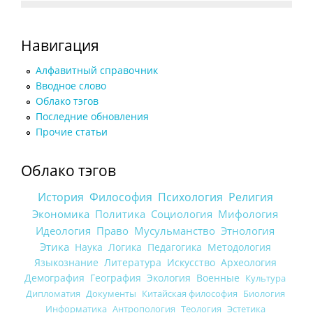
Навигация
Алфавитный справочник
Вводное слово
Облако тэгов
Последние обновления
Прочие статьи
Облако тэгов
История
Философия
Психология
Религия
Экономика
Политика
Социология
Мифология
Идеология
Право
Мусульманство
Этнология
Этика
Наука
Логика
Педагогика
Методология
Языкознание
Литература
Искусство
Археология
Демография
География
Экология
Военные
Культура
Дипломатия
Документы
Китайская философия
Биология
Информатика
Антропология
Теология
Эстетика