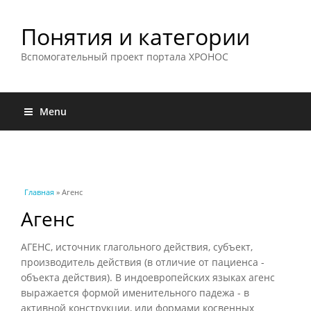
Понятия и категории
Вспомогательный проект портала ХРОНОС
Menu
Вы здесь
Главная
» Агенс
Агенс
АГЕНС, источник глагольного действия, субъект,
производитель действия (в отличие от пациенса -
объекта действия). В индоевропейских языках агенс
выражается формой именительного падежа - в
активной конструкции, или формами косвенных