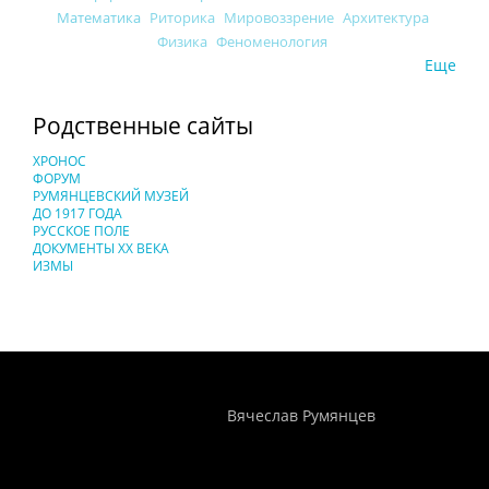
Математика
Риторика
Мировоззрение
Архитектура
Физика
Феноменология
Еще
Родственные сайты
ХРОНОС
ФОРУМ
РУМЯНЦЕВСКИЙ МУЗЕЙ
ДО 1917 ГОДА
РУССКОЕ ПОЛЕ
ДОКУМЕНТЫ XX ВЕКА
ИЗМЫ
Понятия И Категории - Исторический Проект ХРОНОС
WEB-редактор
Вячеслав Румянцев