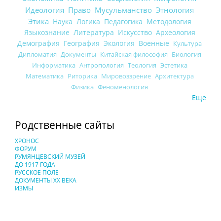
Идеология
Право
Мусульманство
Этнология
Этика
Наука
Логика
Педагогика
Методология
Языкознание
Литература
Искусство
Археология
Демография
География
Экология
Военные
Культура
Дипломатия
Документы
Китайская философия
Биология
Информатика
Антропология
Теология
Эстетика
Математика
Риторика
Мировоззрение
Архитектура
Физика
Феноменология
Еще
Родственные сайты
ХРОНОС
ФОРУМ
РУМЯНЦЕВСКИЙ МУЗЕЙ
ДО 1917 ГОДА
РУССКОЕ ПОЛЕ
ДОКУМЕНТЫ XX ВЕКА
ИЗМЫ