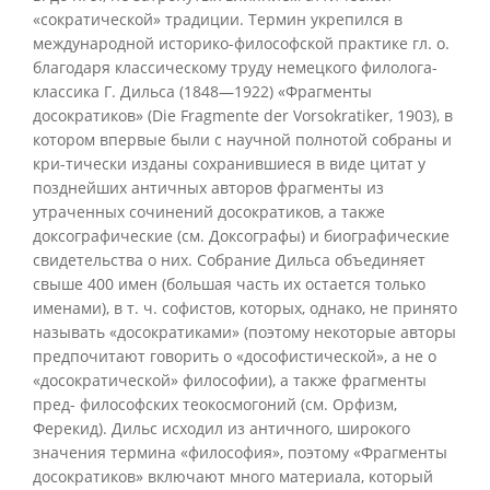
«сократической» традиции. Термин укрепился в
международной историко-философской практике гл. о.
благодаря классическому труду немецкого филолога-
классика Г. Дильса (1848—1922) «Фрагменты
досократиков» (Die Fragmente der Vorsokratiker, 1903), в
котором впервые были с научной полнотой собраны и
кри-тически изданы сохранившиеся в виде цитат у
позднейших античных авторов фрагменты из
утраченных сочинений досократиков, а также
доксографические (см. Доксографы) и биографические
свидетельства о них. Собрание Дильса объединяет
свыше 400 имен (большая часть их остается только
именами), в т. ч. софистов, которых, однако, не принято
называть «досократиками» (поэтому некоторые авторы
предпочитают говорить о «дософистической», а не о
«досократической» философии), а также фрагменты
пред- философских теокосмогоний (см. Орфизм,
Ферекид). Дильс исходил из античного, широкого
значения термина «философия», поэтому «Фрагменты
досократиков» включают много материала, который