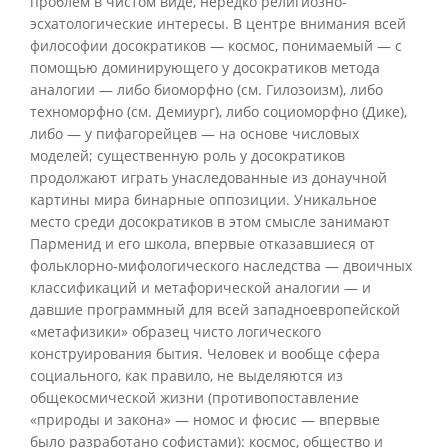
проблем в чистом виде, нередко религиозно-
эсхатологические интересы. В центре внимания всей
философии досократиков — космос, понимаемый — с
помощью доминирующего у досократиков метода
аналогии — либо биоморфно (см. Гилозоизм), либо
техноморфно (см. Демиург), либо социоморфно (Дике),
либо — у пифагорейцев — на основе числовых
моделей; существенную роль у досократиков
продолжают играть унаследованные из донаучной
картины мира бинарные оппозиции. Уникальное
место среди досократиков в этом смысле занимают
Парменид и его школа, впервые отказавшиеся от
фольклорно-мифологического наследства — двоичных
классификаций и метафорической аналогии — и
давшие программный для всей западноевропейской
«метафизики» образец чисто логического
конструирования бытия. Человек и вообще сфера
социального, как правило, не выделяются из
общекосмической жизни (противопоставление
«природы и закона» — номос и фюсис — впервые
было разработано софистами): космос, общество и