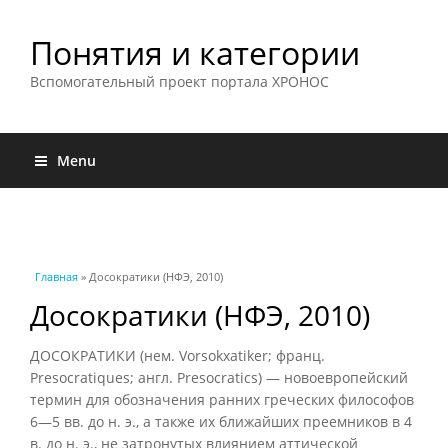
Понятия и категории
Вспомогательный проект портала ХРОНОС
Menu
Вы здесь
Главная
» Досократики (НФЭ, 2010)
Досократики (НФЭ, 2010)
ДОСОКРАТИКИ (нем. Vorsokxatiker; франц.
Presocratiques; англ. Presocratics) — новоевропейский
термин для обозначения ранних греческих философов
6—5 вв. до н. э., а также их ближайших преемников в 4
в. до н. э., не затронутых влиянием аттической