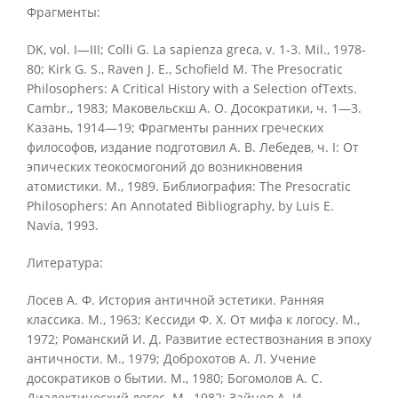
Фрагменты:
DK, vol. I—III; Colli G. La sapienza greca, v. 1-3. Mil., 1978-
80; Kirk G. S., Raven J. E., Schofield M. The Presocratic
Philosophers: A Critical History with a Selection ofTexts.
Cambr., 1983; Маковельскш A. О. Досократики, ч. 1—3.
Казань, 1914—19; Фрагменты ранних греческих
философов, издание подготовил А. В. Лебедев, ч. I: От
эпических теокосмогоний до возникновения
атомистики. М., 1989. Библиография: The Presocratic
Philosophers: An Annotated Bibliography, by Luis E.
Navia, 1993.
Литература:
Лосев А. Ф. История античной эстетики. Ранняя
классика. М., 1963; Кессиди Ф. X. От мифа к логосу. М.,
1972; Романский И. Д. Развитие естествознания в эпоху
античности. М., 1979; Доброхотов А. Л. Учение
досократиков о бытии. М., 1980; Богомолов А. С.
Диалектический логос. М., 1982; Зайцев А. И.