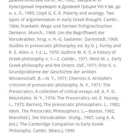
Культурный переворот в Древней Греции VIII-V вв. до
н. э. Л., 1985; Lloyd G. Е. R. Polarity and analogy. Two
types of argumentation in early Greek thought. Cambr.,
1966; FrankeIH. Wege und Formen friihgriechischen
Denkens. Munch., 1968; Um die Begriffswelt der
Vorsokratiker, hrsg. v. H.-G. Gadamer. Darmstadt, 1968;
Studies in presocratic philosophy, ed. by D. J. Furley and
R. E. Allen, v. 1-2. L„ 1970; Guthrie W. K. S. A history of
Greek philosophy, v. 1—2. Cambr., 1971; West M. L. Early
Greek philosophy and the Orient. Oxf., 1971; Fritz K. v.
Grundprobleme der Geschichte der antiken
Wissenschaft. В.—N. Y., 1971; Cherniss II. Aristotle's
criticism of presocratic philosophy. N. Y., 1971; The
Presocratics. A collection of critical essays, ed. A. P. D.
Mourelatos. N. Y., 1974; The Presocratics, ed. E. Hussey.
L., 1972; Barnes], The presocratic philosophers. L., 1982;
Idem. The Presocratic Philosophers. L.—Boston, 1982;
Mansfeld J. Die Vorsokratiker. Stuttg., 1987; Long A. A.
(ed.). The Cambridge Companion to Early Greek
Philosophy. Cambr. (Mass.), 1999.