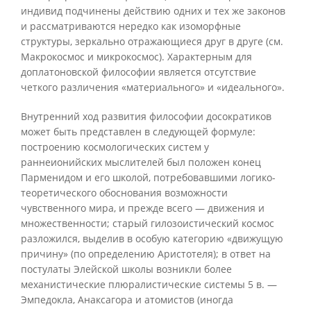
индивид подчинены действию одних и тех же законов
и рассматриваются нередко как изоморфные
структуры, зеркально отражающиеся друг в друге (см.
Макрокосмос и микрокосмос). Характерным для
доплатоновской философии является отсутствие
четкого различения «материального» и «идеального».
Внутренний ход развития философии досократиков
может быть представлен в следующей формуле:
построению космологических систем у
раннеионийских мыслителей был положен конец
Парменидом и его школой, потребовавшими логико-
теоретического обоснования возможности
чувственного мира, и прежде всего — движения и
множественности; старый гилозоистический космос
разложился, выделив в особую категорию «движущую
причину» (по определению Аристотеля); в ответ на
постулаты Элейской школы возникли более
механистические плюралистические системы 5 в. —
Эмпедокла, Анаксагора и атомистов (иногда