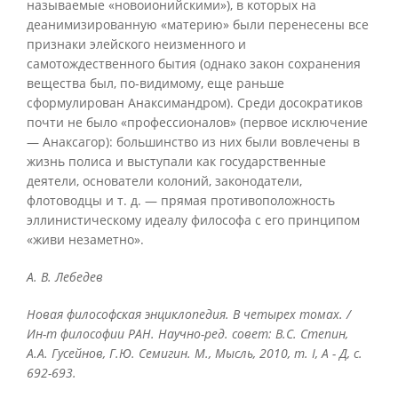
называемые «новоионийскими»), в которых на
деанимизированную «материю» были перенесены все
признаки элейского неизменного и
самотождественного бытия (однако закон сохранения
вещества был, по-видимому, еще раньше
сформулирован Анаксимандром). Среди досократиков
почти не было «профессионалов» (первое исключение
— Анаксагор): большинство из них были вовлечены в
жизнь полиса и выступали как государственные
деятели, основатели колоний, законодатели,
флотоводцы и т. д. — прямая противоположность
эллинистическому идеалу философа с его принципом
«живи незаметно».
А
. В
. Лебедев
Новая философская энциклопедия. В четырех томах. /
Ин-т философии РАН. Научно-ред. совет: В.С. Степин,
А.А. Гусейнов, Г.Ю. Семигин. М., Мысль, 2010, т. I, А - Д, с.
692-693.