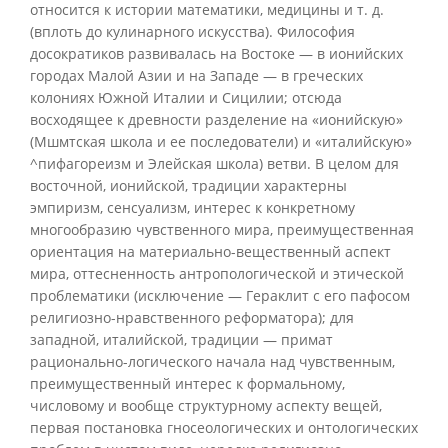
относится к истории математики, медицины и т. д.
(вплоть до кулинарного искусства). Философия
досократиков развивалась на Востоке — в ионийских
городах Малой Азии и на Западе — в греческих
колониях Южной Италии и Сицилии; отсюда
восходящее к древности разделение на «ионийскую»
(Мшмтская школа и ее последователи) и «италийскую»
^пифагореизм и Элейская школа) ветви. В целом для
восточной, ионийской, традиции характерны
эмпиризм, сенсуализм, интерес к конкретному
многообразию чувственного мира, преимущественная
ориентация на материально-вещественный аспект
мира, оттесненность антропологической и этической
проблематики (исключение — Гераклит с его пафосом
религиозно-нравственного реформатора); для
западной, италийской, традиции — примат
рационально-логического начала над чувственным,
преимущественный интерес к формальному,
числовому и вообще структурному аспекту вещей,
первая постановка гносеологических и онтологических