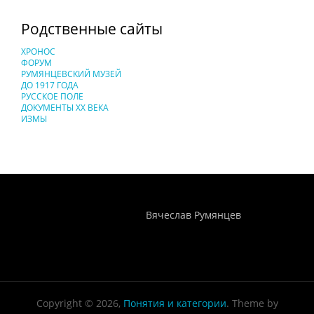
Родственные сайты
ХРОНОС
ФОРУМ
РУМЯНЦЕВСКИЙ МУЗЕЙ
ДО 1917 ГОДА
РУССКОЕ ПОЛЕ
ДОКУМЕНТЫ XX ВЕКА
ИЗМЫ
Понятия И Категории - Исторический Проект ХРОНОС
WEB-редактор
Вячеслав Румянцев
Copyright © 2026,
Понятия и категории
. Theme by