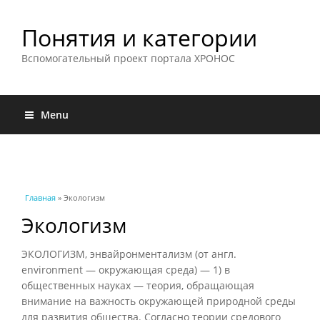
Понятия и категории
Вспомогательный проект портала ХРОНОС
Menu
Вы здесь
Главная
» Экологизм
Экологизм
ЭКОЛОГИЗМ, энвайронментализм (от англ.
environment — окружающая среда) — 1) в
общественных науках — теория, обращающая
внимание на важность окружающей природной среды
для развития общества. Согласно теории средового