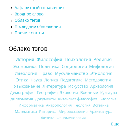
Алфавитный справочник
Вводное слово
Облако тэгов
Последние обновления
Прочие статьи
Облако тэгов
История
Философия
Психология
Религия
Экономика
Политика
Социология
Мифология
Идеология
Право
Мусульманство
Этнология
Этика
Наука
Логика
Педагогика
Методология
Языкознание
Литература
Искусство
Археология
Демография
География
Экология
Военные
Культура
Дипломатия
Документы
Китайская философия
Биология
Информатика
Антропология
Теология
Эстетика
Математика
Риторика
Мировоззрение
Архитектура
Физика
Феноменология
Еще