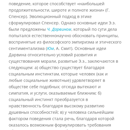
поведение, которое способствует «наибольшей
продолжительности, широте и полноте жизни» (Г.
Спенсер). Эволюционный подход в этике
сформулировал Спенсер. Однако основные идеи Э.э.
были предложены
Ч. Дарвином
, который по сути дела
попытался естественнонаучно обосновать принципы,
воспринятые из философского эмпиризма и этического
сентиментализма (
Юм
, А. Смит). Основные идеи
Дарвина относительно условий развития и
существования морали, развитые Э.э., заключаются в
следующем: а) общество существует благодаря
социальным инстинктам, которые человек (как и
любые социальные животные) удовлетворяет в
обществе себе подобных; отсюда вытекают и
симпатия, и услуги, оказываемые ближним; б)
социальный инстинкт преобразуется в
нравственность благодаря высокому развитию
душевных способностей; в) у человека сильнейшим
фактором поведения стала речь, благодаря которой
оказалось возможным формулировать требования