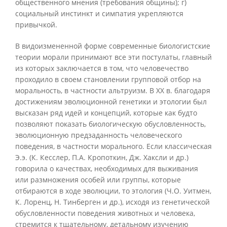
общественного мнения (требования общины); г)
социальный инстинкт и симпатия укрепляются
привычкой.
В видоизмененной форме современные биологистские
теории морали принимают все эти постулаты, главный
из которых заключается в том, что человечество
проходило в своем становлении групповой отбор на
моральность, в частности альтруизм. В XX в. благодаря
достижениям эволюционной генетики и этологии был
высказан ряд идей и концепций, которые как будто
позволяют показать биологическую обусловленность,
эволюционную предзаданность человеческого
поведения, в частности морального. Если классическая
Э.э. (К. Кесслер, П.А. Кропоткин, Дж. Хаксли и др.)
говорила о качествах, необходимых для выживания
или размножения особей или группы, которые
отбираются в ходе эволюции, то этология (Ч.О. Уитмен,
К. Лоренц, Н. Тинберген и др.), исходя из генетической
обусловленности поведения животных и человека,
стремится к тщательному, детальному изучению