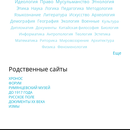
Идеология
Право
Мусульманство
Этнология
Этика
Наука
Логика
Педагогика
Методология
Языкознание
Литература
Искусство
Археология
Демография
География
Экология
Военные
Культура
Дипломатия
Документы
Китайская философия
Биология
Информатика
Антропология
Теология
Эстетика
Математика
Риторика
Мировоззрение
Архитектура
Физика
Феноменология
Еще
Родственные сайты
ХРОНОС
ФОРУМ
РУМЯНЦЕВСКИЙ МУЗЕЙ
ДО 1917 ГОДА
РУССКОЕ ПОЛЕ
ДОКУМЕНТЫ XX ВЕКА
ИЗМЫ