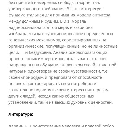
без понятий намерения, свободы, творчества,
универсального требования; Э.э. не интересует
фундаментальная для понимания морали антитеза
между должным и сущим. В Э.э. мораль
надперсональна, а в той мере, в какой она
изображается как функционирование определенных
генетических механизмов, сориентированных на
организмические, популяци- онные, но не личностные
цели, — и бездуховна. Анализ основополагающих
нравственных императивов показывает, что они
направлены на обуздание человеком своей страстной
натуры и одухотворение своей чувственности, т.е.
своей «природы», и предполагают способность
человека контролировать свои потребности,
сознательно подчинять свои интересы интересам
других людей, исходя как из общественных
установлений, так и из высших духовных ценностей.
Литература:
Дарвин Ч. Происхождение человека и половой отбор.