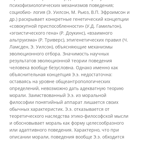
психофизиологических механизмов поведения;
социобио- логия (Э. Уилсон, М. Рьюз, В.П. Эфроимсон и
др.) раскрывает конкретные генетический концепции
«совокупной приспособленности» (У.Д. Гамильтон),
«эгоистического гена» (Р. Доукинс), «взаимного
альтруизма» (Р. Триверс), эпигенетических правил (Ч.
Ламсден, Э. Уилсон), объясняющие механизмы
эволюционного отбора. Значимость научных
результатов эволюционной теории поведения
человека вообще безусловна. Однако именно как
объяснительная концепция Э.э. недостаточна:
оставаясь на уровне общеантропологических
определений, невозможно дать адекватную теорию
морали. Заимствованный Э.э. из моральной
философии понятийный аппарат лишается своих
обычных характеристик. Э.э. отказывается от
теоретического наследства этико-философской мысли
и обосновывает мораль как форму целесообразного
или адаптивного поведения. Характерно, что при
описании морали, поведения вообще Э.э. обходится