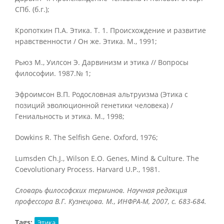
СПб. (б.г.);
Кропоткин П.А. Этика. Т. 1. Происхождение и развитие
нравственности / Он же. Этика. М., 1991;
Рьюз М., Уилсон Э. Дарвинизм и этика // Вопросы
философии. 1987.№ 1;
Эфроимсон В.П. Родословная альтруизма (Этика с
позиций эволюционной генетики человека) /
Гениальность и этика. М., 1998;
Dowkins R. The Selfish Gene. Oxford, 1976;
Lumsden Ch.J., Wilson E.O. Genes, Mind & Culture. The
Coevolutionary Process. Harvard U.P., 1981.
Словарь философских терминов. Научная редакция
профессора В.Г. Кузнецова. М., ИНФРА-М, 2007, с. 683-684.
Tags:
Этика