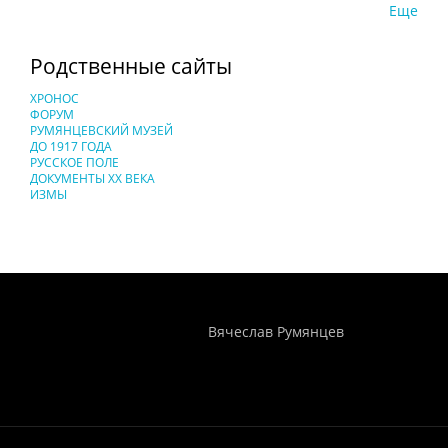
Еще
Родственные сайты
ХРОНОС
ФОРУМ
РУМЯНЦЕВСКИЙ МУЗЕЙ
ДО 1917 ГОДА
РУССКОЕ ПОЛЕ
ДОКУМЕНТЫ XX ВЕКА
ИЗМЫ
Понятия И Категории - Исторический Проект ХРОНОС
WEB-редактор
Вячеслав Румянцев