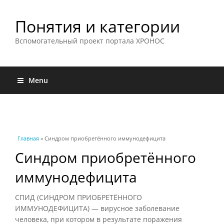
Понятия и категории
Вспомогательный проект портала ХРОНОС
Menu
Вы здесь
Главная
» Синдром приобретённого иммунодефицита
Синдром приобретённого
иммунодефицита
СПИД (СИНДРОМ ПРИОБРЕТЁННОГО
ИММУНОДЕФИЦИТА) — вирусное заболевание
человека, при котором в результате поражения