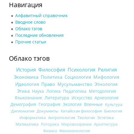
Навигация
Алфавитный справочник
Вводное слово
Облако тэгов
Последние обновления
Прочие статьи
Облако тэгов
История
Философия
Психология
Религия
Экономика
Политика
Социология
Мифология
Идеология
Право
Мусульманство
Этнология
Этика
Наука
Логика
Педагогика
Методология
Языкознание
Литература
Искусство
Археология
Демография
География
Экология
Военные
Культура
Дипломатия
Документы
Китайская философия
Биология
Информатика
Антропология
Теология
Эстетика
Математика
Риторика
Мировоззрение
Архитектура
Физика
Феноменология