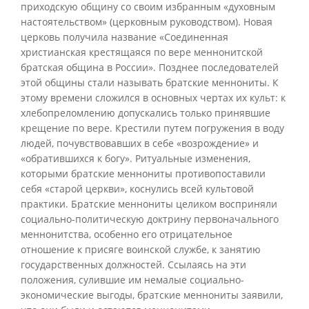
приходскую общину со своим избранным «духовным
настоятельством» (церковным руководством). Новая
церковь получила название «Соединенная
христианская крестящаяся по вере меннонитской
братская община в России». Позднее последователей
этой общины стали называть братские меннониты. К
этому времени сложился в основных чертах их культ: к
хлебопреломлению допускались только принявшие
крещение по вере. Крестили путем погружения в воду
людей, почувствовавших в себе «возрождение» и
«обратившихся к богу». Ритуальные изменения,
которыми братские меннониты противопоставили
себя «старой церкви», коснулись всей культовой
практики. Братские меннониты целиком восприняли
социально-политическую доктрину первоначального
меннонитства, особенно его отрицательное
отношение к присяге воинской службе, к занятию
государственных должностей. Ссылаясь на эти
положения, сулившие им немалые социально-
экономические выгоды, братские меннониты заявили,