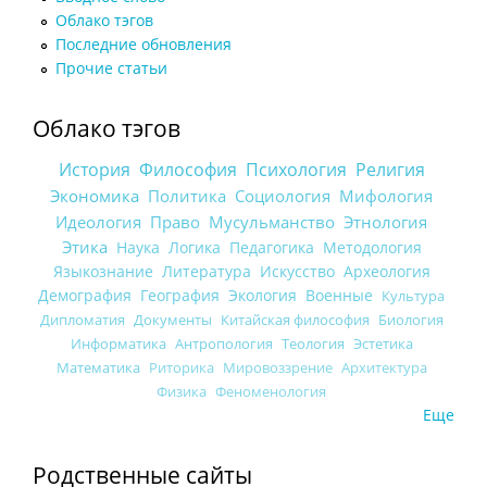
Облако тэгов
Последние обновления
Прочие статьи
Облако тэгов
История
Философия
Психология
Религия
Экономика
Политика
Социология
Мифология
Идеология
Право
Мусульманство
Этнология
Этика
Наука
Логика
Педагогика
Методология
Языкознание
Литература
Искусство
Археология
Демография
География
Экология
Военные
Культура
Дипломатия
Документы
Китайская философия
Биология
Информатика
Антропология
Теология
Эстетика
Математика
Риторика
Мировоззрение
Архитектура
Физика
Феноменология
Еще
Родственные сайты