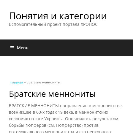
Понятия и категории
Вспомогательный проект портала ХРОНОС
Menu
Вы здесь
Главная
» Братские меннониты
Братские меннониты
БРАТСКИЕ МЕННОНИТЫ направление в меннонитстве,
возникшее в 60-х годах 19 века, в меннонитских
колониях на юге Украины. Оно явилось результатом
борьбы гюпферов (см. Гюпферство) против
ортодоксального меннонитства и его церковного