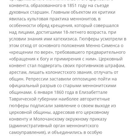
конвента, образованного в 1851 году на съезде
духовных старшин. Главным объектом их критики
явилась культовая практика меннонитов, в
особенности обряд крещения, который совершался
над лицами, достигшими 18-летнего возраста, при
условии знания ими катехизиса. Гюпферы усмотрели в
этом отход от основного положения Менно Сименса о
«крещении по вере», требовавшего предварительного
«обращения к богу и примирения с ним». Церковный
конвент стал подвергать своих противников штрафам,
арестам, лишать колонистского звания, отлучать от
общин. Репрессии заставили оппозицию пойти на
официальный разрыв со старыми меннонитскими
общинами. 6 января 1860 года в Елизабеттале
Таврической губернии наиболее авторитетные
гюпферы подписали заявление о своем выходе из
церковной общины, адресовав его церковному
конвенту и Молочанскому окружному приказу
(административный орган меннонитского
самоуправления), и объединились в особую