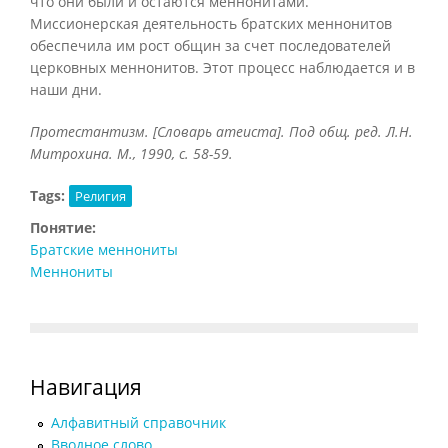
что они были и остаются меннонитами.
Миссионерская деятельность братских меннонитов
обеспечила им рост общин за счет последователей
церковных меннонитов. Этот процесс наблюдается и в
наши дни.
Протестантизм. [Словарь атеиста]. Под общ. ред. Л.Н.
Митрохина. М., 1990, с. 58-59.
Tags:
Религия
Понятие:
Братские меннониты
Меннониты
Навигация
Алфавитный справочник
Вводное слово