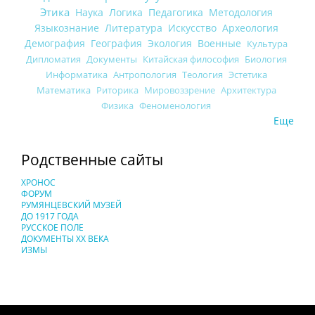
Этика
Наука
Логика
Педагогика
Методология
Языкознание
Литература
Искусство
Археология
Демография
География
Экология
Военные
Культура
Дипломатия
Документы
Китайская философия
Биология
Информатика
Антропология
Теология
Эстетика
Математика
Риторика
Мировоззрение
Архитектура
Физика
Феноменология
Еще
Родственные сайты
ХРОНОС
ФОРУМ
РУМЯНЦЕВСКИЙ МУЗЕЙ
ДО 1917 ГОДА
РУССКОЕ ПОЛЕ
ДОКУМЕНТЫ XX ВЕКА
ИЗМЫ