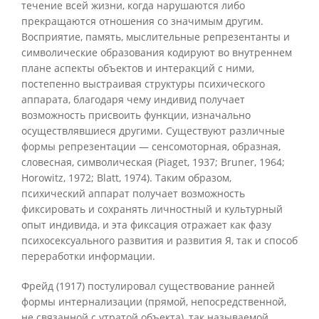
течение всей жизни, когда нарушаются либо
прекращаются отношения со значимым другим.
Восприятие, память, мыслительные репрезентанты и
символические образования кодируют во внутреннем
плане аспекты объектов и интеракций с ними,
постепенно выстраивая структуры психического
аппарата, благодаря чему индивид получает
возможность присвоить функции, изначально
осуществлявшиеся другими. Существуют различные
формы репрезентации — сенсомоторная, образная,
словесная, символическая (Piaget, 1937; Bruner, 1964;
Horowitz, 1972; Blatt, 1974). Таким образом,
психический аппарат получает возможность
фиксировать и сохранять личностный и культурный
опыт индивида, и эта фиксация отражает как фазу
психосексуального развития и развития Я, так и способ
переработки информации.
Фрейд (1917) постулировал существование ранней
формы интернализации (прямой, непосредственной,
не связанной с утратой объекта), так называемой