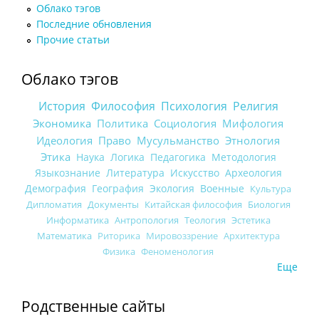
Облако тэгов
Последние обновления
Прочие статьи
Облако тэгов
История
Философия
Психология
Религия
Экономика
Политика
Социология
Мифология
Идеология
Право
Мусульманство
Этнология
Этика
Наука
Логика
Педагогика
Методология
Языкознание
Литература
Искусство
Археология
Демография
География
Экология
Военные
Культура
Дипломатия
Документы
Китайская философия
Биология
Информатика
Антропология
Теология
Эстетика
Математика
Риторика
Мировоззрение
Архитектура
Физика
Феноменология
Еще
Родственные сайты