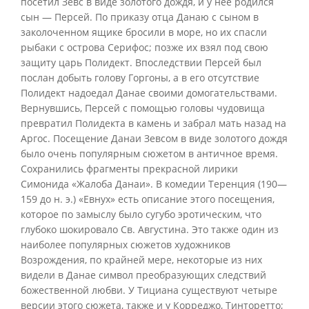
посетил Зевс в виде золотого дождя, и у нее родился
сын — Персей. По приказу отца Данаю с сыном в
заколоченном ящике бросили в море, но их спасли
рыбаки с острова Серифос; позже их взял под свою
защиту царь Полидект. Впоследствии Персей был
послан добыть голову Горгоны, а в его отсутствие
Полидект надоедал Данае своими домогательствами.
Вернувшись, Персей с помощью головы чудовища
превратил Полидекта в камень и забрал мать назад на
Аргос. Посещение Данаи Зевсом в виде золотого дождя
было очень популярным сюжетом в античное время.
Сохранились фрагменты прекрасной лирики
Симонида «Жалоба Данаи». В комедии Теренция (190—
159 до н. э.) «Евнух» есть описание этого посещения,
которое по замыслу было сугубо эротическим, что
глубоко шокировало Св. Августина. Это также один из
наиболее популярных сюжетов художников
Возрождения, по крайней мере, некоторые из них
видели в Данае символ преобразующих следствий
божественной любви. У Тициана существуют четыре
версии этого сюжета, также и у Корреджо, Тинторетто;